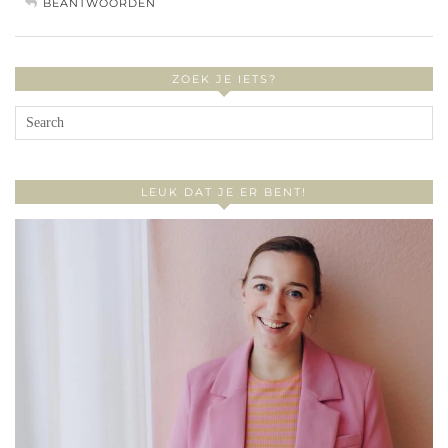
BEANTWOORDEN
ZOEK JE IETS?
LEUK DAT JE ER BENT!