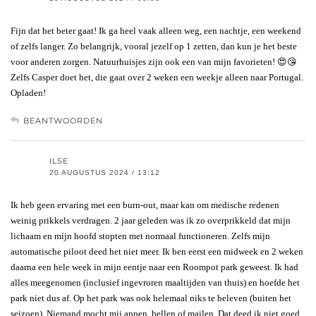
Fijn dat het beter gaat! Ik ga heel vaak alleen weg, een nachtje, een weekend
of zelfs langer. Zo belangrijk, vooral jezelf op 1 zetten, dan kun je het beste
voor anderen zorgen. Natuurhuisjes zijn ook een van mijn favorieten! 😍😘
Zelfs Casper doet het, die gaat over 2 weken een weekje alleen naar Portugal.
Opladen!
BEANTWOORDEN
ILSE
20 AUGUSTUS 2024 / 13:12
Ik heb geen ervaring met een burn-out, maar kan om medische redenen
weinig prikkels verdragen. 2 jaar geleden was ik zo overprikkeld dat mijn
lichaam en mijn hoofd stopten met normaal functioneren. Zelfs mijn
automatische piloot deed het niet meer. Ik ben eerst een midweek en 2 weken
daarna een hele week in mijn eentje naar een Roompot park geweest. Ik had
alles meegenomen (inclusief ingevroren maaltijden van thuis) en hoefde het
park niet dus af. Op het park was ook helemaal niks te beleven (buiten het
seizoen). Niemand mocht mij appen, bellen of mailen. Dat deed ik niet goed