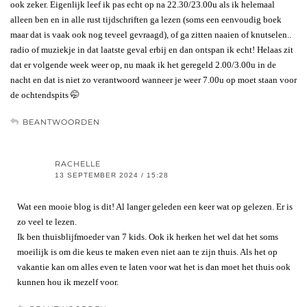
ook zeker. Eigenlijk leef ik pas echt op na 22.30/23.00u als ik helemaal
alleen ben en in alle rust tijdschriften ga lezen (soms een eenvoudig boek
maar dat is vaak ook nog teveel gevraagd), of ga zitten naaien of knutselen..
radio of muziekje in dat laatste geval erbij en dan ontspan ik echt! Helaas zit
dat er volgende week weer op, nu maak ik het geregeld 2.00/3.00u in de
nacht en dat is niet zo verantwoord wanneer je weer 7.00u op moet staan voor
de ochtendspits 🤭
BEANTWOORDEN
RACHELLE
13 SEPTEMBER 2024 / 15:28
Wat een mooie blog is dit! Al langer geleden een keer wat op gelezen. Er is
zo veel te lezen.
Ik ben thuisblijfmoeder van 7 kids. Ook ik herken het wel dat het soms
moeilijk is om die keus te maken even niet aan te zijn thuis. Als het op
vakantie kan om alles even te laten voor wat het is dan moet het thuis ook
kunnen hou ik mezelf voor.