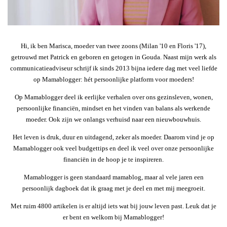
Hi, ik ben Marisca, moeder van twee zoons (Milan '10 en Floris '17),
getrouwd met Patrick en geboren en getogen in Gouda. Naast mijn werk als
communicatieadviseur schrijf ik sinds 2013 bijna iedere dag met veel liefde
op Mamablogger: hét persoonlijke platform voor moeders!
Op Mamablogger deel ik eerlijke verhalen over ons gezinsleven, wonen,
persoonlijke financiën, mindset en het vinden van balans als werkende
moeder. Ook zijn we onlangs verhuisd naar een nieuwbouwhuis.
Het leven is druk, duur en uitdagend, zeker als moeder. Daarom vind je op
Mamablogger ook veel budgettips en deel ik veel over onze persoonlijke
financiën in de hoop je te inspireren.
Mamablogger is geen standaard mamablog, maar al vele jaren een
persoonlijk dagboek dat ik graag met je deel en met mij meegroeit.
Met ruim 4800 artikelen is er altijd iets wat bij jouw leven past. Leuk dat je
er bent en welkom bij Mamablogger!