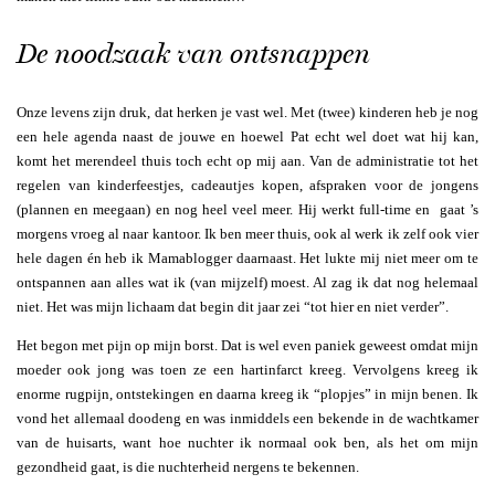
De noodzaak van ontsnappen
Onze levens zijn druk, dat herken je vast wel. Met (twee) kinderen heb je nog
een hele agenda naast de jouwe en hoewel Pat echt wel doet wat hij kan,
komt het merendeel thuis toch echt op mij aan. Van de administratie tot het
regelen van kinderfeestjes, cadeautjes kopen, afspraken voor de jongens
(plannen en meegaan) en nog heel veel meer. Hij werkt full-time en gaat ’s
morgens vroeg al naar kantoor. Ik ben meer thuis, ook al werk ik zelf ook vier
hele dagen én heb ik Mamablogger daarnaast. Het lukte mij niet meer om te
ontspannen aan alles wat ik (van mijzelf) moest. Al zag ik dat nog helemaal
niet. Het was mijn lichaam dat begin dit jaar zei “tot hier en niet verder”.
Het begon met pijn op mijn borst. Dat is wel even paniek geweest omdat mijn
moeder ook jong was toen ze een hartinfarct kreeg. Vervolgens kreeg ik
enorme rugpijn, ontstekingen en daarna kreeg ik “plopjes” in mijn benen. Ik
vond het allemaal doodeng en was inmiddels een bekende in de wachtkamer
van de huisarts, want hoe nuchter ik normaal ook ben, als het om mijn
gezondheid gaat, is die nuchterheid nergens te bekennen.