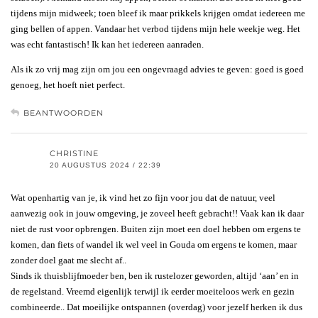
tijdens mijn midweek; toen bleef ik maar prikkels krijgen omdat iedereen me
ging bellen of appen. Vandaar het verbod tijdens mijn hele weekje weg. Het
was echt fantastisch! Ik kan het iedereen aanraden.
Als ik zo vrij mag zijn om jou een ongevraagd advies te geven: goed is goed
genoeg, het hoeft niet perfect.
BEANTWOORDEN
CHRISTINE
20 AUGUSTUS 2024 / 22:39
Wat openhartig van je, ik vind het zo fijn voor jou dat de natuur, veel
aanwezig ook in jouw omgeving, je zoveel heeft gebracht!! Vaak kan ik daar
niet de rust voor opbrengen. Buiten zijn moet een doel hebben om ergens te
komen, dan fiets of wandel ik wel veel in Gouda om ergens te komen, maar
zonder doel gaat me slecht af..
Sinds ik thuisblijfmoeder ben, ben ik rustelozer geworden, altijd ‘aan’ en in
de regelstand. Vreemd eigenlijk terwijl ik eerder moeiteloos werk en gezin
combineerde.. Dat moeilijke ontspannen (overdag) voor jezelf herken ik dus