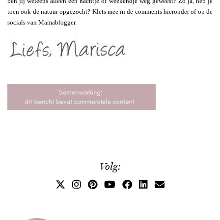
ben jij weleens alleen een nachtje of weekendje weg geweest? Zo ja, heb je
toen ook de natuur opgezocht? Klets mee in de comments hieronder of op de
socials van Mamablogger.
Volg: