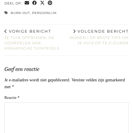
DEEL OP:
BURN-OUT
,
PERSOONLIJK
VORIGE BERICHT
VOLGENDE BERICHT
JE TUIN OPFRISSEN: DE
WONEN | DE BESTE TIPS OM
VOORDELEN VAN
JE HUIS OP TE FLEUREN
KERAMISCHE TUINTEGELS
Geef een reactie
Je e-mailadres wordt niet gepubliceerd.
Vereiste velden zijn gemarkeerd
met
*
Reactie
*