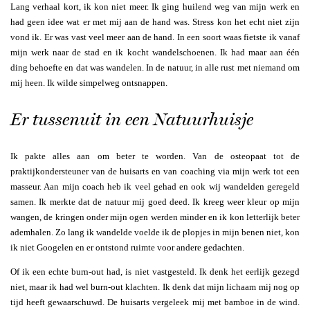
Lang verhaal kort, ik kon niet meer. Ik ging huilend weg van mijn werk en
had geen idee wat er met mij aan de hand was. Stress kon het echt niet zijn
vond ik. Er was vast veel meer aan de hand. In een soort waas fietste ik vanaf
mijn werk naar de stad en ik kocht wandelschoenen. Ik had maar aan één
ding behoefte en dat was wandelen. In de natuur, in alle rust met niemand om
mij heen. Ik wilde simpelweg ontsnappen.
Er tussenuit in een Natuurhuisje
Ik pakte alles aan om beter te worden. Van de osteopaat tot de
praktijkondersteuner van de huisarts en van coaching via mijn werk tot een
masseur. Aan mijn coach heb ik veel gehad en ook wij wandelden geregeld
samen. Ik merkte dat de natuur mij goed deed. Ik kreeg weer kleur op mijn
wangen, de kringen onder mijn ogen werden minder en ik kon letterlijk beter
ademhalen. Zo lang ik wandelde voelde ik de plopjes in mijn benen niet, kon
ik niet Googelen en er ontstond ruimte voor andere gedachten.
Of ik een echte burn-out had, is niet vastgesteld. Ik denk het eerlijk gezegd
niet, maar ik had wel burn-out klachten. Ik denk dat mijn lichaam mij nog op
tijd heeft gewaarschuwd. De huisarts vergeleek mij met bamboe in de wind.