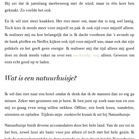
Hij zei dat ik jarenlang meebewoog met de wind, maar in één keer ben
geknakt. Zo voelde het ook.
En ik wil niet meer knakken. Het roer moet om, maar dat is nog wel lastig.
Toch kies ik steeds meer voor mijzelf en pak ik ook tijd voor mijzelf alleen.
Ik realiseer mij nu hoe belangrijk dat is. Ik dacht voorheen dat ’s avonds op
de bank ploffen en Netflix kijken ook tijd voor mijzelf was, maar ook dat zijn
prikkels en het geeft geen energie. Ik realiseer mij dat tijd alleen mij goed
doet en denk steeds vaker na over een
weekendje weg
alleen. Gewoon om
eens echt goed op te laden.
Wat is een natuurhuisje?
Ik wil dan niet naar een hotel omdat ik denk dat ik de mannen dan zo erg ga
missen. Zeker met gezinnen om je heen. Ik ben juist op zoek naar rust en zou
mij zo graag even terug willen trekken. Offline, een boek lezen, wandelen,
uitrusten en opladen. Tijdens mijn zoektocht kwam ik uit bij Natuurhuisje.
Natuurhuisje biedt diverse accomodaties door het hele land. Van de zee tot in
het bos, zowel luxe als basic voor jou alleen of toch met het hele gezin. Ik
heb de natuur herontdekt in deze periode en daar draait het bij Natuurhuisje