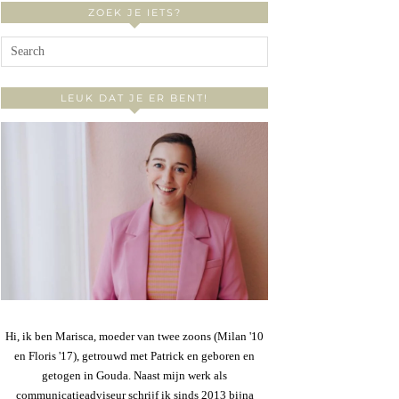
ZOEK JE IETS?
LEUK DAT JE ER BENT!
Hi, ik ben Marisca, moeder van twee zoons (Milan '10
en Floris '17), getrouwd met Patrick en geboren en
getogen in Gouda. Naast mijn werk als
communicatieadviseur schrijf ik sinds 2013 bijna