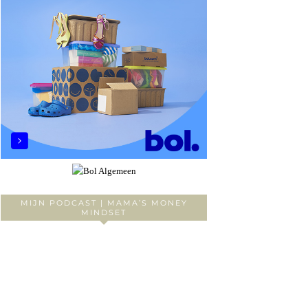
MIJN PODCAST | MAMA’S MONEY
MINDSET