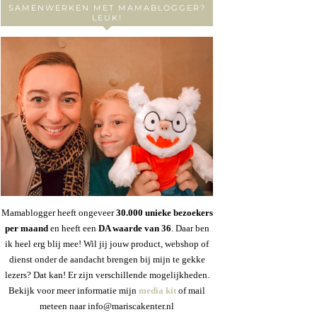
SAMENWERKEN MET MAMABLOGGER?
LEUK!
Mamablogger heeft ongeveer
30
.000 unieke bezoekers
per maand
en heeft een
DA waarde van 36
. Daar ben
ik heel erg blij mee! Wil jij jouw product, webshop of
dienst onder de aandacht brengen bij mijn te gekke
lezers? Dat kan! Er zijn verschillende mogelijkheden.
Bekijk voor meer informatie mijn
media kit
of mail
meteen naar info@mariscakenter.nl