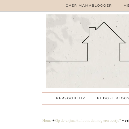
OVER MAMABLOGGER
ME
PERSOONLIJK
BUDGET BLOG
Home
+
Op de vrijmarkt, loont dat nog een beetje?
+
vr