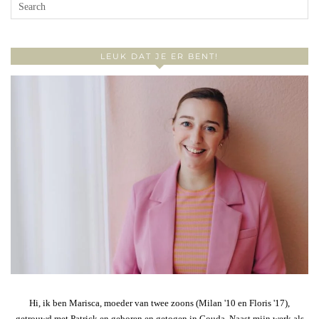
LEUK DAT JE ER BENT!
Hi, ik ben Marisca, moeder van twee zoons (Milan '10 en Floris '17),
getrouwd met Patrick en geboren en getogen in Gouda. Naast mijn werk als