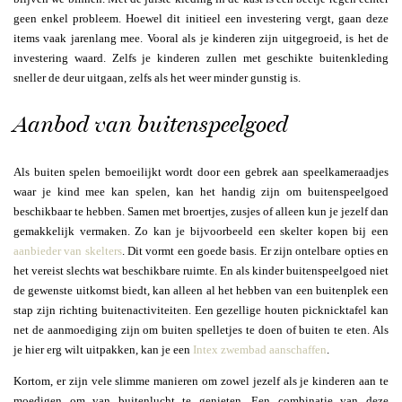
geen enkel probleem. Hoewel dit initieel een investering vergt, gaan deze
items vaak jarenlang mee. Vooral als je kinderen zijn uitgegroeid, is het de
investering waard. Zelfs je kinderen zullen met geschikte buitenkleding
sneller de deur uitgaan, zelfs als het weer minder gunstig is.
Aanbod van buitenspeelgoed
Als buiten spelen bemoeilijkt wordt door een gebrek aan speelkameraadjes
waar je kind mee kan spelen, kan het handig zijn om buitenspeelgoed
beschikbaar te hebben. Samen met broertjes, zusjes of alleen kun je jezelf dan
gemakkelijk vermaken. Zo kan je bijvoorbeeld een skelter kopen bij een
aanbieder van skelters
. Dit vormt een goede basis. Er zijn ontelbare opties en
het vereist slechts wat beschikbare ruimte. En als kinder buitenspeelgoed niet
de gewenste uitkomst biedt, kan alleen al het hebben van een buitenplek een
stap zijn richting buitenactiviteiten. Een gezellige houten picknicktafel kan
net de aanmoediging zijn om buiten spelletjes te doen of buiten te eten. Als
je hier erg wilt uitpakken, kan je een
Intex zwembad aanschaffen
.
Kortom, er zijn vele slimme manieren om zowel jezelf als je kinderen aan te
moedigen om van buitenlucht te genieten. Een combinatie van deze