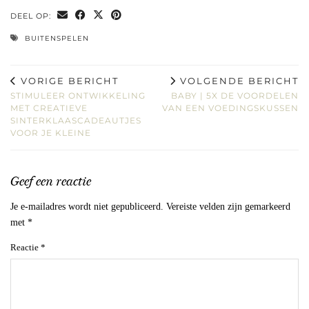
DEEL OP:
BUITENSPELEN
VORIGE BERICHT
VOLGENDE BERICHT
STIMULEER ONTWIKKELING
BABY | 5X DE VOORDELEN
MET CREATIEVE
VAN EEN VOEDINGSKUSSEN
SINTERKLAASCADEAUTJES
VOOR JE KLEINE
Geef een reactie
Je e-mailadres wordt niet gepubliceerd.
Vereiste velden zijn gemarkeerd
met
*
Reactie
*