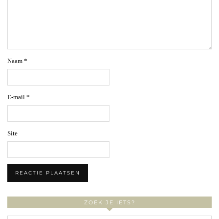
Naam
*
E-mail
*
Site
ZOEK JE IETS?