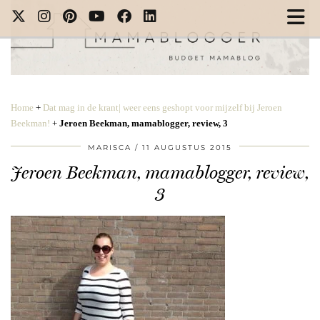
Home
+
Dat mag in de krant| weer eens geshopt voor mijzelf bij Jeroen
Beekman!
+
Jeroen Beekman, mamablogger, review, 3
MARISCA
11 AUGUSTUS 2015
Jeroen Beekman, mamablogger, review,
3