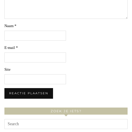
Naam
*
E-mail
*
Site
ZOEK JE IETS?