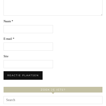
Naam
*
E-mail
*
Site
ZOEK JE IETS?