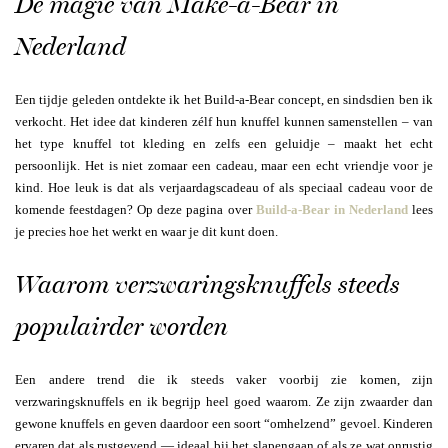
De magie van Make-a-Bear in
Nederland
Een tijdje geleden ontdekte ik het Build-a-Bear concept, en sindsdien ben ik
verkocht. Het idee dat kinderen zélf hun knuffel kunnen samenstellen – van
het type knuffel tot kleding en zelfs een geluidje – maakt het echt
persoonlijk. Het is niet zomaar een cadeau, maar een echt vriendje voor je
kind. Hoe leuk is dat als verjaardagscadeau of als speciaal cadeau voor de
komende feestdagen? Op deze pagina over
Build-a-Bear in Nederland
lees
je precies hoe het werkt en waar je dit kunt doen.
Waarom verzwaringsknuffels steeds
populairder worden
Een andere trend die ik steeds vaker voorbij zie komen, zijn
verzwaringsknuffels en ik begrijp heel goed waarom. Ze zijn zwaarder dan
gewone knuffels en geven daardoor een soort “omhelzend” gevoel. Kinderen
ervaren dat als rustgevend — ideaal bij het slapengaan of als ze wat onrustig