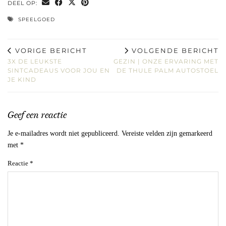
DEEL OP:
SPEELGOED
VORIGE BERICHT
VOLGENDE BERICHT
3X DE LEUKSTE
GEZIN | ONZE ERVARING MET
SINTCADEAUS VOOR JOU EN
DE THULE PALM AUTOSTOEL
JE KIND
Geef een reactie
Je e-mailadres wordt niet gepubliceerd.
Vereiste velden zijn gemarkeerd
met
*
Reactie
*