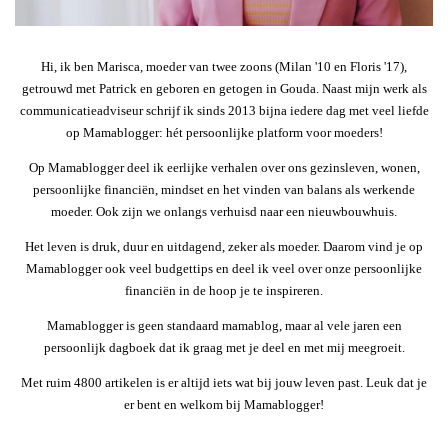
Hi, ik ben Marisca, moeder van twee zoons (Milan '10 en Floris '17),
getrouwd met Patrick en geboren en getogen in Gouda. Naast mijn werk als
communicatieadviseur schrijf ik sinds 2013 bijna iedere dag met veel liefde
op Mamablogger: hét persoonlijke platform voor moeders!
Op Mamablogger deel ik eerlijke verhalen over ons gezinsleven, wonen,
persoonlijke financiën, mindset en het vinden van balans als werkende
moeder. Ook zijn we onlangs verhuisd naar een nieuwbouwhuis.
Het leven is druk, duur en uitdagend, zeker als moeder. Daarom vind je op
Mamablogger ook veel budgettips en deel ik veel over onze persoonlijke
financiën in de hoop je te inspireren.
Mamablogger is geen standaard mamablog, maar al vele jaren een
persoonlijk dagboek dat ik graag met je deel en met mij meegroeit.
Met ruim 4800 artikelen is er altijd iets wat bij jouw leven past. Leuk dat je
er bent en welkom bij Mamablogger!