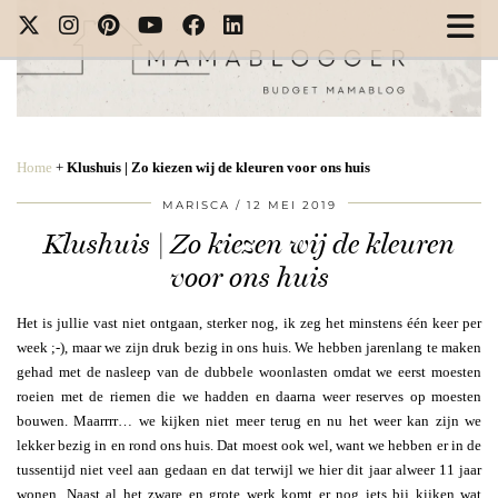
Home
+
Klushuis | Zo kiezen wij de kleuren voor ons huis
MARISCA
12 MEI 2019
Klushuis | Zo kiezen wij de kleuren
voor ons huis
Het is jullie vast niet ontgaan, sterker nog, ik zeg het minstens één keer per
week ;-), maar we zijn druk bezig in ons huis. We hebben jarenlang te maken
gehad met de nasleep van de dubbele woonlasten omdat we eerst moesten
roeien met de riemen die we hadden en daarna weer reserves op moesten
bouwen. Maarrrr… we kijken niet meer terug en nu het weer kan zijn we
lekker bezig in en rond ons huis. Dat moest ook wel, want we hebben er in de
tussentijd niet veel aan gedaan en dat terwijl we hier dit jaar alweer 11 jaar
wonen. Naast al het zware en grote werk komt er nog iets bij kijken wat