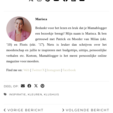
Marisca
Bedankt voor het lezen en leuk dat je Mamablogger
een bezoekje brengt! Mijn naam is Marisca. Ik ben
getrouwd met Patrick en Moeder van Milan (okt.
’10) en Floris (okt. ’17). Niets is leuker dan schrijven over het
moederschap en jullie te inspireren met budgettips, uittips, persoonlijke
verhalen etc. Kortom, Mamablogger is het meest persoonlijke online
magazine voor moeders.
Find me on:
Web
|
Twitter/X
|
Instagram
|
Facebook
DEEL OP:
INSPIRATIE
,
KLEUREN
,
KLUSHUIS
VORIGE BERICHT
VOLGENDE BERICHT