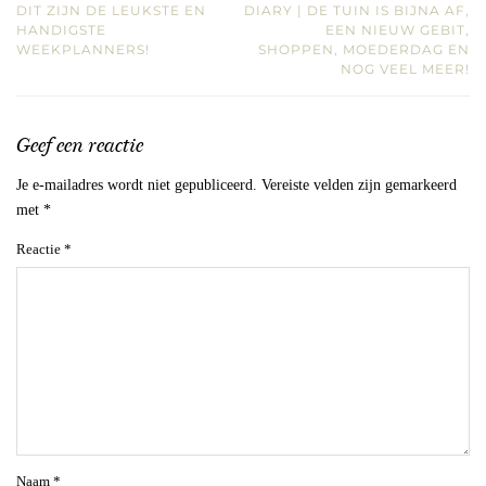
DIT ZIJN DE LEUKSTE EN
DIARY | DE TUIN IS BIJNA AF,
HANDIGSTE
EEN NIEUW GEBIT,
WEEKPLANNERS!
SHOPPEN, MOEDERDAG EN
NOG VEEL MEER!
Geef een reactie
Je e-mailadres wordt niet gepubliceerd.
Vereiste velden zijn gemarkeerd
met
*
Reactie
*
Naam
*