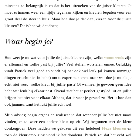
minstens zo belangrijk is en dat is het uitzoeken van de juiste kleuren. Je
moet er immers weer een tijdje tegenaan kijken én kleuren bepalen voor een
groot deel de sfeer in huis. Maar hoe doe je dat dan, kiezen voor de juiste
kleuren? Dit is hoe wij dat doen;
Waar begin je?
Hoe weet je nu wat voor jullie de juiste kleuren zijn, welke
woontrends
zijn
er allemaal en welke past bij jullie? Veel stellen worstelen ermee. Gelukkig
vindt Patrick veel goed en vindt hij het ook wel leuk (al komen sommige
dingen er echt niet in haha) om te experimenteren, maar wat doe je nu als je
echt niet weet welke kleur bij jullie past? Of wanneer je gewoon geen idee
hebt wat leuk bij elkaar past. Overal ziet het er perfect gestyled uit en jullie
krijgen het niet voor elkaar. Althans, dat is voor je gevoel zo. Het is hoe dan
ook jammer, want het lukt jullie echt wel.
Mijn advies; begin ergens en realiseer je dat wanneer jullie het niet mooi
vinden, er zo weer een andere kleur op zit. Wij begonnen met de kleur
donkergroen. Deze hadden we gekozen uit een heleboel
Flexa kleuren
en
toen de kleur erop ging vond ik het doodeng. Patrick zei dat het echt wel