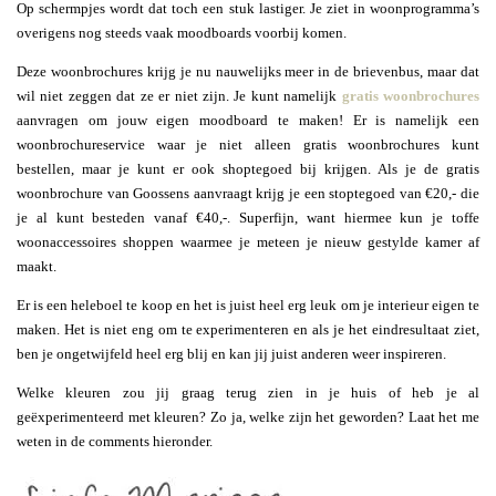
Op schermpjes wordt dat toch een stuk lastiger. Je ziet in woonprogramma’s
overigens nog steeds vaak moodboards voorbij komen.
Deze woonbrochures krijg je nu nauwelijks meer in de brievenbus, maar dat
wil niet zeggen dat ze er niet zijn. Je kunt namelijk
gratis woonbrochures
aanvragen om jouw eigen moodboard te maken! Er is namelijk een
woonbrochureservice waar je niet alleen gratis woonbrochures kunt
bestellen, maar je kunt er ook shoptegoed bij krijgen. Als je de gratis
woonbrochure van Goossens aanvraagt krijg je een stoptegoed van €20,- die
je al kunt besteden vanaf €40,-. Superfijn, want hiermee kun je toffe
woonaccessoires shoppen waarmee je meteen je nieuw gestylde kamer af
maakt.
Er is een heleboel te koop en het is juist heel erg leuk om je interieur eigen te
maken. Het is niet eng om te experimenteren en als je het eindresultaat ziet,
ben je ongetwijfeld heel erg blij en kan jij juist anderen weer inspireren.
Welke kleuren zou jij graag terug zien in je huis of heb je al
geëxperimenteerd met kleuren? Zo ja, welke zijn het geworden? Laat het me
weten in de comments hieronder.