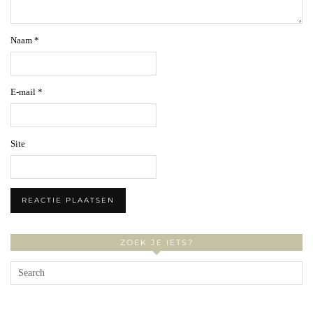
Naam
*
E-mail
*
Site
ZOEK JE IETS?