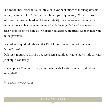
Ik hoor dat heel veel dat 32 uur teveel is voor een moeder, ik vraag dan als
pappa, ik werk ook 32 uur (heb een hele fijne pappadag ). Mijn inziens
gebaseerd op een achterhaald idee uit de tijd van het eenverdienergezin.
Iedreen moet in het tweeverdienertijdperk de eigen balans kiezen waar zij
zich het beste bij voelen. Hierin spelen salarissen, ambities, wensen mee van
beide partners.
Ik vind het superleuk nieuws dat Partick ouderschapsverlof opneemt,
PappaPower!
Ook leuk nieuws is dat jij op je werk iets gaat doen wat je leuk vindt en waar
je energie van krijgt.
Als pappa en Mamma blij zijn dan worden de kinderen ook blij dus Goed
geregeled!
BEANTWOORDEN
ZOEK JE IETS?