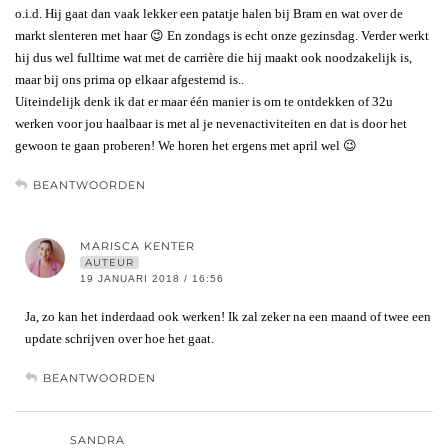
o.i.d. Hij gaat dan vaak lekker een patatje halen bij Bram en wat over de
markt slenteren met haar 😉 En zondags is echt onze gezinsdag. Verder werkt
hij dus wel fulltime wat met de carrière die hij maakt ook noodzakelijk is,
maar bij ons prima op elkaar afgestemd is..
Uiteindelijk denk ik dat er maar één manier is om te ontdekken of 32u
werken voor jou haalbaar is met al je nevenactiviteiten en dat is door het
gewoon te gaan proberen! We horen het ergens met april wel 😉
BEANTWOORDEN
MARISCA KENTER
AUTEUR
19 JANUARI 2018 / 16:56
Ja, zo kan het inderdaad ook werken! Ik zal zeker na een maand of twee een
update schrijven over hoe het gaat.
BEANTWOORDEN
SANDRA