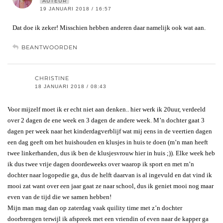
AUTEUR
19 JANUARI 2018 / 16:57
Dat doe ik zeker! Misschien hebben anderen daar namelijk ook wat aan.
BEANTWOORDEN
CHRISTINE
18 JANUARI 2018 / 08:43
Voor mijzelf moet ik er echt niet aan denken.. hier werk ik 20uur, verdeeld
over 2 dagen de ene week en 3 dagen de andere week. M’n dochter gaat 3
dagen per week naar het kinderdagverblijf wat mij eens in de veertien dagen
een dag geeft om het huishouden en klusjes in huis te doen (m’n man heeft
twee linkerhanden, dus ik ben de klusjesvrouw hier in huis ;)). Elke week heb
ik dus twee vrije dagen doordeweeks over waarop ik sport en met m’n
dochter naar logopedie ga, dus de helft daarvan is al ingevuld en dat vind ik
mooi zat want over een jaar gaat ze naar school, dus ik geniet mooi nog maar
even van de tijd die we samen hebben!
Mijn man mag dan op zaterdag vaak quility time met z’n dochter
doorbrengen terwijl ik afspreek met een vriendin of even naar de kapper ga