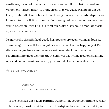
verdienen, maar ook omdat ik ook ambities heb. Ik zou het dus heel eng
vinden om “alleen maar” te bloggen en/of te vloggen. Wat nu als dat een
keertje ophoudt? Dan is het echt heel lastig om weer in dat arbeidsproces te
komen. Daarbij wil ik voor mijzelf ook een goed pensioen opbouwen. Een
stukje zekerheid. Wat nu als Pat wat overkomt? Dan zou ik mooi de sjaak
zijn met twee kinderen.
Je praktische tips zijn heel goed. Een poets overwegen we, maar doen we
vooralsnog liever zelf. Ben nogal een zeur haha. Boodschappen gaat Pat in
die twee dagen doen voor de hele week, maar dat komt omdat de
supermarkt hier heel dichtbij zit. Ik denk wel dat het me meer ontspanning
oplevert en dat is ook wat waard, juist voor de kinderen zoals al zei.
BEANTWOORDEN
WENDY
19 JANUARI 2018 / 21:55
Ik zie net staan dat vaders parttime werken….Ik bedoelde fulltime ?. Maar
dat snapte je vast. En ik ben ook behoorlijk ambitieus… wil altijd kijken