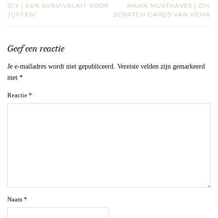
DIY | EEN SURVIVALKIT VOOR
MAMA MUSTHAVES | DIY
JUFFEN!
SCRATCH CARDS VAN HEMA
Geef een reactie
Je e-mailadres wordt niet gepubliceerd.
Vereiste velden zijn gemarkeerd
met
*
Reactie
*
Naam
*