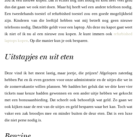
zou ik een nieuwe kopen. Dat is echter nog niet nodig en kost heel veel geld
dus dat gaan we ook niet doen. Maar hij heeft wel een andere telefoon nodig.
Een tweedehands toestel of refurbished toestel zou een goede mogelijkheid
zijn. Kinderen van die leeftijd hebben wat mij betreft nog geen nieuwe
telefoons nodig. Datzelfde geldt voor een laptop. Als deze nu kapot gaat weet
ik niet of ik nu al een nieuwe zou kopen. Je kunt immers ook
refurbished
laptops kopen
. Op die manier kun je ook besparen.
Uitstapjes en uit eten
Deze vind ik het meest lastig, maar jeetje, die prijzen! Afgelopen zaterdag
hebben Pat en ik even gezeten voor onze administratie en de uitjes die we in
de zomervakantie willen plannen. We hadden het geluk dat we drie keer vier
tickets naar keuze hadden gewonnen en een ander uitje hebben we gekocht
met een bonusaanbieding. Dat scheelt ook behoorlijk wat geld. Zo gaan we
ook kijken naar de rest van de uitjes en geld besparen waar het kan. Toch wat
vaker een zak broodjes mee en minder buiten de deur eten. Dat is een luxe
die niet perse nodig is.
Benzine