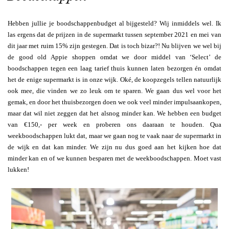
Hebben jullie je boodschappenbudget al bijgesteld? Wij inmiddels wel. Ik
las ergens dat de prijzen in de supermarkt tussen september 2021 en mei van
dit jaar met ruim 15% zijn gestegen. Dat is toch bizar?! Nu blijven we wel bij
de good old Appie shoppen omdat we door middel van ‘Select’ de
boodschappen tegen een laag tarief thuis kunnen laten bezorgen én omdat
het de enige supermarkt is in onze wijk. Oké, de koopzegels tellen natuurlijk
ook mee, die vinden we zo leuk om te sparen. We gaan dus wel voor het
gemak, en door het thuisbezorgen doen we ook veel minder impulsaankopen,
maar dat wil niet zeggen dat het alsnog minder kan. We hebben een budget
van €150,- per week en proberen ons daaraan te houden. Qua
weekboodschappen lukt dat, maar we gaan nog te vaak naar de supermarkt in
de wijk en dat kan minder. We zijn nu dus goed aan het kijken hoe dat
minder kan en of we kunnen besparen met de weekboodschappen. Moet vast
lukken!