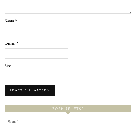
Naam
*
E-mail
*
Site
ZOEK JE IETS?