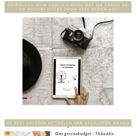
DOWNLOAD MIJN GRATIS E-BOOK MET 168 GRATIS EN
LOW BUDGET UITJES DOOR HEEL NEDERLAND!
DE BEST GELEZEN ARTIKELEN VAN AFGELOPEN MAAND
Ons gezinsbudget | Vakantie