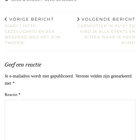
VORIGE BERICHT
VOLGENDE BERICHT
DIARY | HITTE,
CARSPOTTER IN HUIS? ZO
GEZELLIGHEID EN EEN
VIND JE ALLE EVENTS EN
WEEKEND WEG MET ZIJN
RITTEN WAAR JE HEEN
TWEEËN!
KUNT!
Geef een reactie
Je e-mailadres wordt niet gepubliceerd.
Vereiste velden zijn gemarkeerd
met
*
Reactie
*