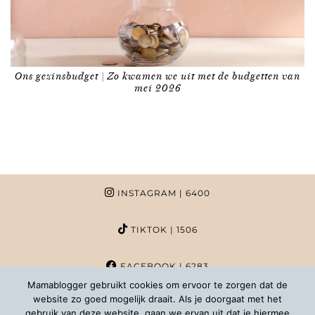
Ons gezinsbudget | Zo kwamen we uit met de budgetten van
mei 2026
INSTAGRAM
| 6400
TIKTOK
| 1506
FACEBOOK
| 6283
Mamablogger gebruikt cookies om ervoor te zorgen dat de
website zo goed mogelijk draait. Als je doorgaat met het
PINTEREST
| 1020
gebruik van deze website, gaan we ervan uit dat je hiermee