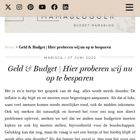
Home
+
Geld & Budget | Hier proberen wij nu op te besparen
MARISCA
27 JUNI 2022
Geld & Budget | Hier proberen wij nu
op te besparen
Het is zo’n beetje het gesprek van de dag: alles wordt steeds duurder. De
inflatie is
sky high
en we moeten onze begrotingen aanpassen. Als dat al lukt,
want veel mensen komen steeds moeilijker rond, ook de midden inkomens.
Ook wij merken dit natuurlijk en hoewel het voor ons nog niet direct
problemen oplevert, merken we wel dat we anders naar budgetten moeten
kijken en ook bij moeten stellen, bijvoorbeeld voor de boodschappen.
Gelukkig kan dat nog, maar de vraag is wel een beetje of het hierbij blijft of
wordt alles nóg duurder? Als dat laatste het geval is, dan gaat het voor ons