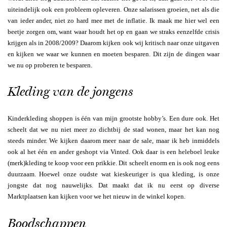
uiteindelijk ook een probleem opleveren. Onze salarissen groeien, net als die
van ieder ander, niet zo hard mee met de inflatie. Ik maak me hier wel een
beetje zorgen om, want waar houdt het op en gaan we straks eenzelfde crisis
krijgen als in 2008/2009? Daarom kijken ook wij kritisch naar onze uitgaven
en kijken we waar we kunnen en moeten besparen. Dit zijn de dingen waar
we nu op proberen te besparen.
Kleding van de jongens
Kinderkleding shoppen is één van mijn grootste hobby’s. Een dure ook. Het
scheelt dat we nu niet meer zo dichtbij de stad wonen, maar het kan nog
steeds minder. We kijken daarom meer naar de sale, maar ik heb inmiddels
ook al het één en ander geshopt via Vinted. Ook daar is een heleboel leuke
(merk)kleding te koop voor een prikkie. Dit scheelt enorm en is ook nog eens
duurzaam. Hoewel onze oudste wat kieskeuriger is qua kleding, is onze
jongste dat nog nauwelijks. Dat maakt dat ik nu eerst op diverse
Marktplaatsen kan kijken voor we het nieuw in de winkel kopen.
Boodschappen