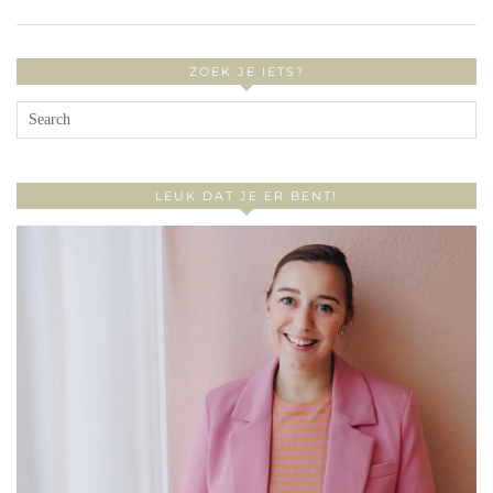
ZOEK JE IETS?
LEUK DAT JE ER BENT!