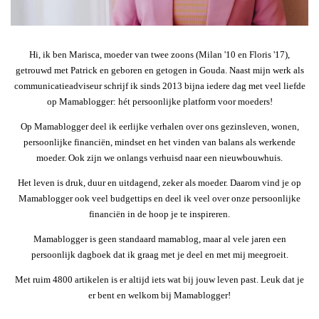
Hi, ik ben Marisca, moeder van twee zoons (Milan '10 en Floris '17),
getrouwd met Patrick en geboren en getogen in Gouda. Naast mijn werk als
communicatieadviseur schrijf ik sinds 2013 bijna iedere dag met veel liefde
op Mamablogger: hét persoonlijke platform voor moeders!
Op Mamablogger deel ik eerlijke verhalen over ons gezinsleven, wonen,
persoonlijke financiën, mindset en het vinden van balans als werkende
moeder. Ook zijn we onlangs verhuisd naar een nieuwbouwhuis.
Het leven is druk, duur en uitdagend, zeker als moeder. Daarom vind je op
Mamablogger ook veel budgettips en deel ik veel over onze persoonlijke
financiën in de hoop je te inspireren.
Mamablogger is geen standaard mamablog, maar al vele jaren een
persoonlijk dagboek dat ik graag met je deel en met mij meegroeit.
Met ruim 4800 artikelen is er altijd iets wat bij jouw leven past. Leuk dat je
er bent en welkom bij Mamablogger!