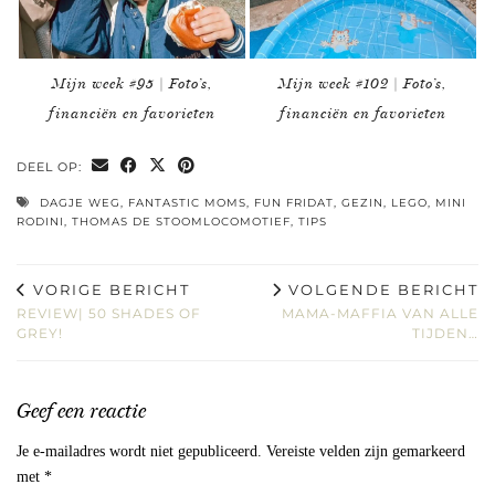
Mijn week #95 | Foto’s,
Mijn week #102 | Foto’s,
financiën en favorieten
financiën en favorieten
DEEL OP:
DAGJE WEG
,
FANTASTIC MOMS
,
FUN FRIDAT
,
GEZIN
,
LEGO
,
MINI
RODINI
,
THOMAS DE STOOMLOCOMOTIEF
,
TIPS
VORIGE BERICHT
VOLGENDE BERICHT
REVIEW| 50 SHADES OF
MAMA-MAFFIA VAN ALLE
GREY!
TIJDEN…
Geef een reactie
Je e-mailadres wordt niet gepubliceerd.
Vereiste velden zijn gemarkeerd
met
*