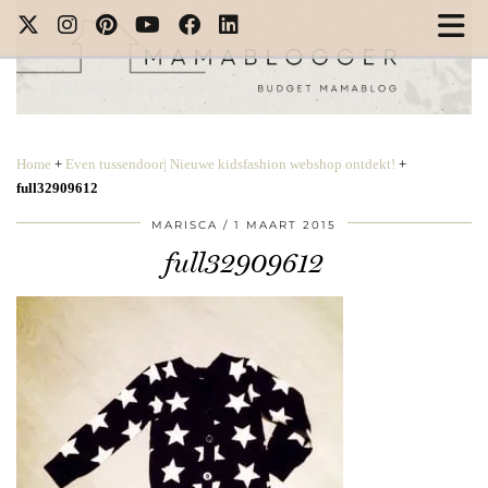
Home
+
Even tussendoor| Nieuwe kidsfashion webshop ontdekt!
+
full32909612
MARISCA
1 MAART 2015
full32909612