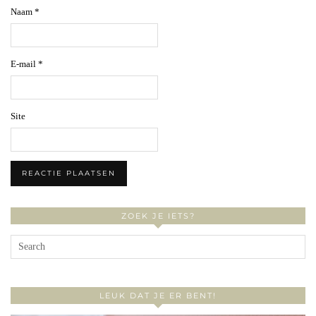
Naam
*
E-mail
*
Site
ZOEK JE IETS?
LEUK DAT JE ER BENT!