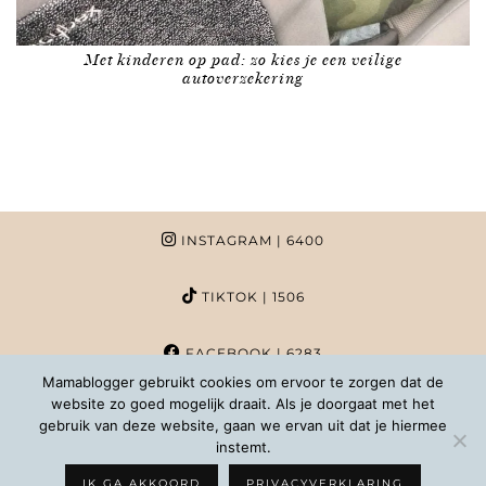
Met kinderen op pad: zo kies je een veilige
autoverzekering
INSTAGRAM
| 6400
TIKTOK
| 1506
FACEBOOK
| 6283
Mamablogger gebruikt cookies om ervoor te zorgen dat de
website zo goed mogelijk draait. Als je doorgaat met het
PINTEREST
| 1020
gebruik van deze website, gaan we ervan uit dat je hiermee
instemt.
COPYRIGHT MAMABLOGGER | 2026 |
INFO@MAMABLOGGER.NL
IK GA AKKOORD
PRIVACYVERKLARING