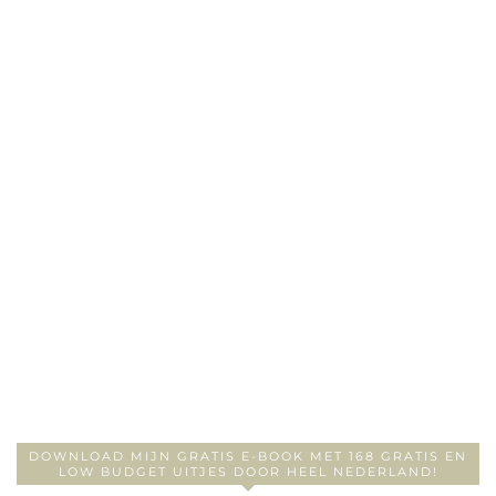
DOWNLOAD MIJN GRATIS E-BOOK MET 168 GRATIS EN
LOW BUDGET UITJES DOOR HEEL NEDERLAND!