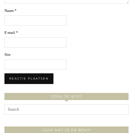
Naam
*
E-mail
*
Site
ZOEK JE IETS?
LEUK DAT JE ER BENT!