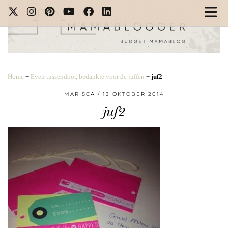
Home
+
Even tussendoor, bedankje voor de juffen
+
juf2
MARISCA
13 OKTOBER 2014
juf2