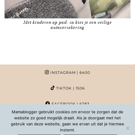
Met kinderen op pad: zo kies je een veilige
autoverzekering
INSTAGRAM
| 6400
TIKTOK
| 1506
FACEBOOK
| 6283
Mamablogger gebruikt cookies om ervoor te zorgen dat de
website zo goed mogelijk draait. Als je doorgaat met het
PINTEREST
| 1020
gebruik van deze website, gaan we ervan uit dat je hiermee
instemt.
COPYRIGHT MAMABLOGGER | 2026 |