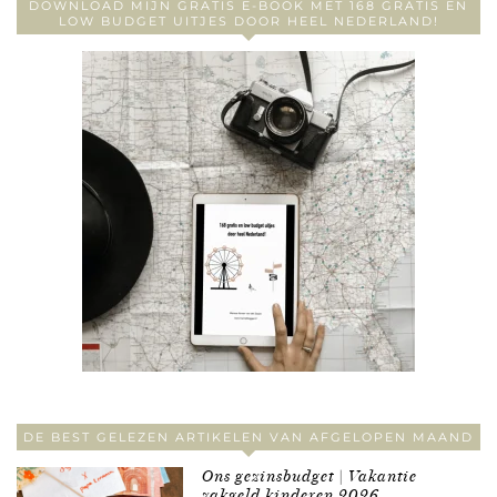
DOWNLOAD MIJN GRATIS E-BOOK MET 168 GRATIS EN
LOW BUDGET UITJES DOOR HEEL NEDERLAND!
DE BEST GELEZEN ARTIKELEN VAN AFGELOPEN MAAND
Ons gezinsbudget | Vakantie
zakgeld kinderen 2026