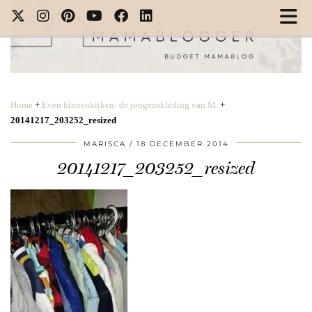
Home
+
Even binnenkijken: de jongenskleding van M.
+
20141217_203252_resized
MARISCA
18 DECEMBER 2014
20141217_203252_resized