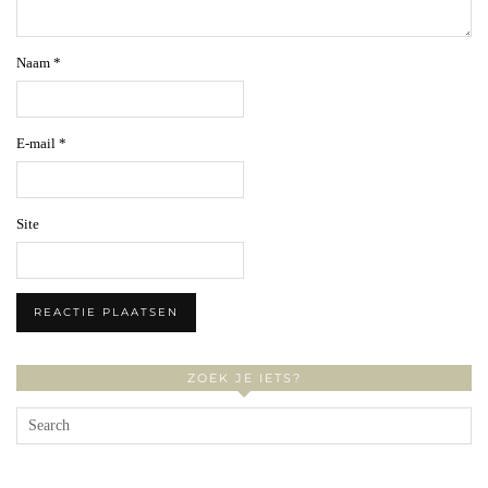
Naam
*
E-mail
*
Site
ZOEK JE IETS?