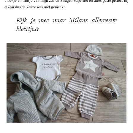
broekje en truitje van mijn zus en zwager. Superlief én alles paste perfect bij
elkaar dus de keuze was snel gemaakt.
Kijk je mee naar Milans allereerste
kleertjes?