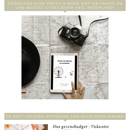
DOWNLOAD MIJN GRATIS E-BOOK MET 168 GRATIS EN
LOW BUDGET UITJES DOOR HEEL NEDERLAND!
DE BEST GELEZEN ARTIKELEN VAN AFGELOPEN MAAND
Ons gezinsbudget | Vakantie