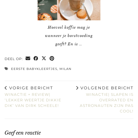
Hoeveel koffie mag je
wanneer je borstvoeding
geeft? En is …
DEEL OP:
EERSTE BABYKLEERTJES
,
MILAN
VORIGE BERICHT
VOLGENDE BERICHT
WINACTIE + REVIEW|
WINACTIE| SLAPEN IS
‘LEKKER WEERTJE DIKKIE
OVERRATED EN
DIK’ VAN DIRK SCHEELE!
ASTRONAUTEN ZIJN PAS
COOL!
Geef een reactie