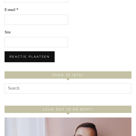
E-mail
*
Site
ZOEK JE IETS?
LEUK DAT JE ER BENT!