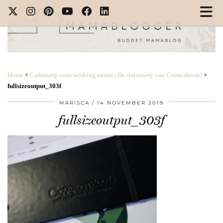
Home
+
Cadeautip voor working moms | De stationery van Correctbook!
+
fullsizeoutput_303f
MARISCA
14 NOVEMBER 2019
fullsizeoutput_303f