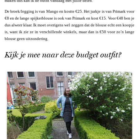
maken dus kan ik de outfit vandaag met jullie delen.
De broek/legging is van Mango en kostte €25. Het jurkje is van Primark voor
€8 en de lange spijkerblouse is ook van Primark en kost €15. Voor €48 ben je
dus alweer klaar. Ik moet overigens wel zeggen dat de blouse echt een koopje
is, want ik zie ze in verschillende winkels, maar dan is €50 voor zo’n lange
blouse geen uitzondering.
Kijk je mee naar deze budget outfit?