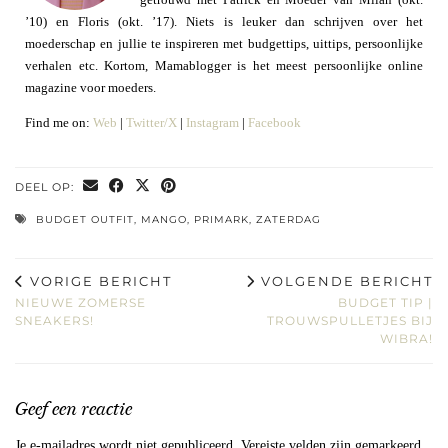
’10) en Floris (okt. ’17). Niets is leuker dan schrijven over het
moederschap en jullie te inspireren met budgettips, uittips, persoonlijke
verhalen etc. Kortom, Mamablogger is het meest persoonlijke online
magazine voor moeders.
Find me on:
Web
|
Twitter/X
|
Instagram
|
Facebook
DEEL OP:
BUDGET OUTFIT
,
MANGO
,
PRIMARK
,
ZATERDAG
VORIGE BERICHT
VOLGENDE BERICHT
NIEUWE ZOMERSE
BUDGET TIP |
SNEAKERS!
TROUWSPULLETJES BIJ
WIBRA!
Geef een reactie
Je e-mailadres wordt niet gepubliceerd.
Vereiste velden zijn gemarkeerd