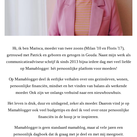
Hi, ik ben Marisca, moeder van twee zoons (Milan '10 en Floris '17),
getrouwd met Patrick en geboren en getogen in Gouda. Naast mijn werk als
communicatieadviseur schrijf ik sinds 2013 bijna iedere dag met veel liefde
op Mamablogger: hét persoonlijke platform voor moeders!
Op Mamablogger deel ik eerlijke verhalen over ons gezinsleven, wonen,
persoonlijke financiën, mindset en het vinden van balans als werkende
moeder. Ook zijn we onlangs verhuisd naar een nieuwbouwhuis.
Het leven is druk, duur en uitdagend, zeker als moeder. Daarom vind je op
Mamablogger ook veel budgettips en deel ik veel over onze persoonlijke
financiën in de hoop je te inspireren.
Mamablogger is geen standaard mamablog, maar al vele jaren een
persoonlijk dagboek dat ik graag met je deel en met mij meegroeit.