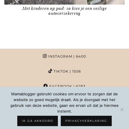
Met kinderen op pad: zo kies je een veilige
autoverzekering
INSTAGRAM
| 6400
TIKTOK
| 1506
FACEBOOK
| 6283
Mamablogger gebruikt cookies om ervoor te zorgen dat de
website zo goed mogelijk draait. Als je doorgaat met het
PINTEREST
| 1020
gebruik van deze website, gaan we ervan uit dat je hiermee
instemt.
COPYRIGHT MAMABLOGGER | 2026 |
INFO@MAMABLOGGER.NL
IK GA AKKOORD
PRIVACYVERKLARING
WORDPRESS THEMES BY
pipdig