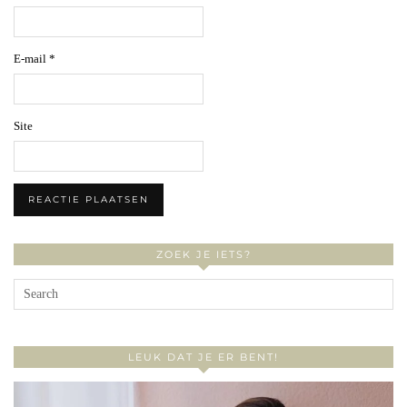
E-mail
*
Site
ZOEK JE IETS?
LEUK DAT JE ER BENT!