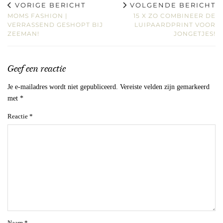
VORIGE BERICHT
VOLGENDE BERICHT
MOMS FASHION |
15 X ZO COMBINEER DE
VERRASSEND GESHOPT BIJ
LUIPAARDPRINT VOOR
ZEEMAN!
JONGETJES!
Geef een reactie
Je e-mailadres wordt niet gepubliceerd.
Vereiste velden zijn gemarkeerd
met
*
Reactie
*
Naam
*