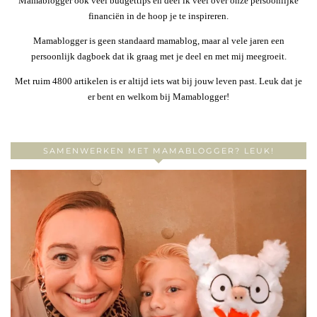
Mamablogger ook veel budgettips en deel ik veel over onze persoonlijke
financiën in de hoop je te inspireren.
Mamablogger is geen standaard mamablog, maar al vele jaren een
persoonlijk dagboek dat ik graag met je deel en met mij meegroeit.
Met ruim 4800 artikelen is er altijd iets wat bij jouw leven past. Leuk dat je
er bent en welkom bij Mamablogger!
SAMENWERKEN MET MAMABLOGGER? LEUK!