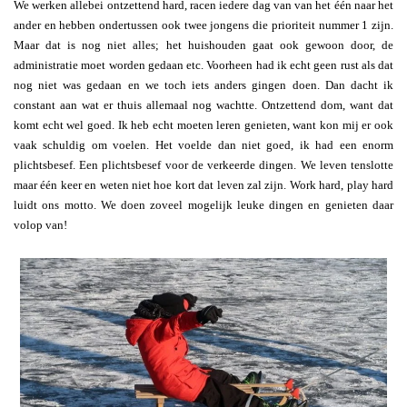
We werken allebei ontzettend hard, racen iedere dag van van het één naar het
ander en hebben ondertussen ook twee jongens die prioriteit nummer 1 zijn.
Maar dat is nog niet alles; het huishouden gaat ook gewoon door, de
administratie moet worden gedaan etc. Voorheen had ik echt geen rust als dat
nog niet was gedaan en we toch iets anders gingen doen. Dan dacht ik
constant aan wat er thuis allemaal nog wachtte. Ontzettend dom, want dat
komt echt wel goed. Ik heb echt moeten leren genieten, want kon mij er ook
vaak schuldig om voelen. Het voelde dan niet goed, ik had een enorm
plichtsbesef. Een plichtsbesef voor de verkeerde dingen. We leven tenslotte
maar één keer en weten niet hoe kort dat leven zal zijn. Work hard, play hard
luidt ons motto. We doen zoveel mogelijk leuke dingen en genieten daar
volop van!