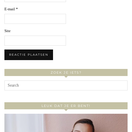
E-mail
*
Site
ZOEK JE IETS?
LEUK DAT JE ER BENT!