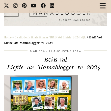
Home
+
5x dit denk ik als ik naar ‘B&B Vol Liefde’ 2024 kijk
+
B&B Vol
Liefde_5x_Mamablogger_tv_2024_
MARISCA
21 AUGUSTUS 2024
B&B Vol
Liefde_5x_Mamablogger_tv_2024_