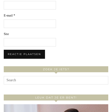
E-mail
*
Site
ZOEK JE IETS?
LEUK DAT JE ER BENT!