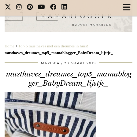
Home
+
Top 5 musthaves met een dreumes in huis!
+
musthaves_dreumes_top5_mamablogger_BabyDream_lijstje_
MARISCA
28 MAART 2019
musthaves_dreumes_top5_mamablog
ger_BabyDream_lijstje_