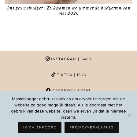
Ons gezinsbudget | Zo kwamen we uit met de budgetten van
mei 2026
INSTAGRAM
| 6400
TIKTOK
| 1506
FACEBOOK
| 6283
Mamablogger gebruikt cookies om ervoor te zorgen dat de
website zo goed mogelijk draait. Als je doorgaat met het
PINTEREST
| 1020
gebruik van deze website, gaan we ervan uit dat je hiermee
instemt.
COPYRIGHT MAMABLOGGER | 2026 |
INFO@MAMABLOGGER.NL
IK GA AKKOORD
PRIVACYVERKLARING
WORDPRESS THEMES BY
pipdig