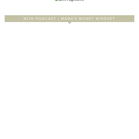
MIJN PODCAST | MAMA’S MONEY MINDSET