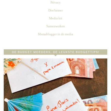
Privacy
Disclaimer
Media kit
Samenwerken
Mamablogger in de media
DE BUDGET MOEDERS, DE LEUKSTE BUDGETTIPS!