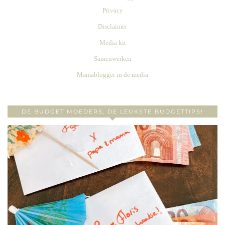
Privacy
Disclaimer
Media kit
Samenwerken
Mamablogger in de media
DE BUDGET MOEDERS, DE LEUKSTE BUDGETTIPS!