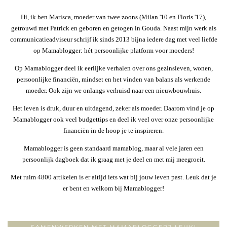
Hi, ik ben Marisca, moeder van twee zoons (Milan '10 en Floris '17),
getrouwd met Patrick en geboren en getogen in Gouda. Naast mijn werk als
communicatieadviseur schrijf ik sinds 2013 bijna iedere dag met veel liefde
op Mamablogger: hét persoonlijke platform voor moeders!
Op Mamablogger deel ik eerlijke verhalen over ons gezinsleven, wonen,
persoonlijke financiën, mindset en het vinden van balans als werkende
moeder. Ook zijn we onlangs verhuisd naar een nieuwbouwhuis.
Het leven is druk, duur en uitdagend, zeker als moeder. Daarom vind je op
Mamablogger ook veel budgettips en deel ik veel over onze persoonlijke
financiën in de hoop je te inspireren.
Mamablogger is geen standaard mamablog, maar al vele jaren een
persoonlijk dagboek dat ik graag met je deel en met mij meegroeit.
Met ruim 4800 artikelen is er altijd iets wat bij jouw leven past. Leuk dat je
er bent en welkom bij Mamablogger!