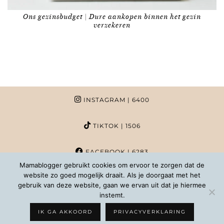
Ons gezinsbudget | Dure aankopen binnen het gezin
verzekeren
INSTAGRAM
| 6400
TIKTOK
| 1506
FACEBOOK
| 6283
Mamablogger gebruikt cookies om ervoor te zorgen dat de
website zo goed mogelijk draait. Als je doorgaat met het
PINTEREST
| 1020
gebruik van deze website, gaan we ervan uit dat je hiermee
instemt.
COPYRIGHT MAMABLOGGER | 2026 |
INFO@MAMABLOGGER.NL
IK GA AKKOORD
PRIVACYVERKLARING
WORDPRESS THEMES BY
pipdig