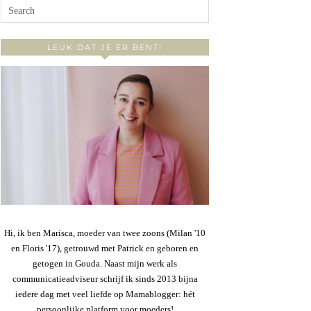
LEUK DAT JE ER BENT!
Hi, ik ben Marisca, moeder van twee zoons (Milan '10
en Floris '17), getrouwd met Patrick en geboren en
getogen in Gouda. Naast mijn werk als
communicatieadviseur schrijf ik sinds 2013 bijna
iedere dag met veel liefde op Mamablogger: hét
persoonlijke platform voor moeders!