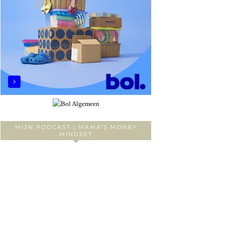
MIJN PODCAST | MAMA’S MONEY
MINDSET