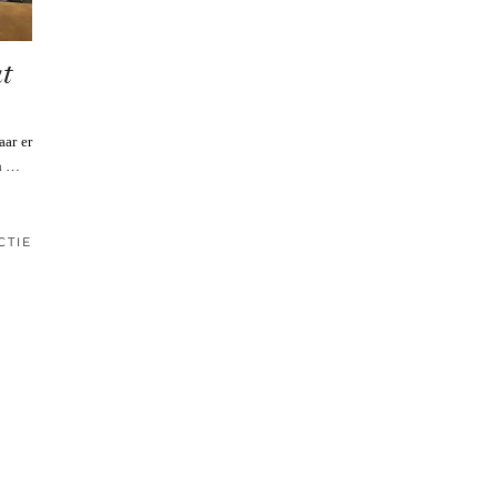
t
aar er
an …
CTIE