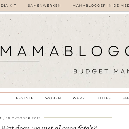
DIA KIT
SAMENWERKEN
MAMABLOGGER IN DE ME
S
LIFESTYLE
WONEN
WERK
UITJES
SH
A
18 OKTOBER 2019
at doen we met al onze foto’s?