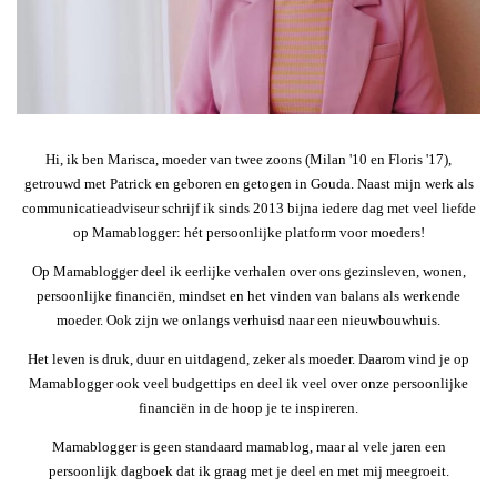
Hi, ik ben Marisca, moeder van twee zoons (Milan '10 en Floris '17),
getrouwd met Patrick en geboren en getogen in Gouda. Naast mijn werk als
communicatieadviseur schrijf ik sinds 2013 bijna iedere dag met veel liefde
op Mamablogger: hét persoonlijke platform voor moeders!
Op Mamablogger deel ik eerlijke verhalen over ons gezinsleven, wonen,
persoonlijke financiën, mindset en het vinden van balans als werkende
moeder. Ook zijn we onlangs verhuisd naar een nieuwbouwhuis.
Het leven is druk, duur en uitdagend, zeker als moeder. Daarom vind je op
Mamablogger ook veel budgettips en deel ik veel over onze persoonlijke
financiën in de hoop je te inspireren.
Mamablogger is geen standaard mamablog, maar al vele jaren een
persoonlijk dagboek dat ik graag met je deel en met mij meegroeit.