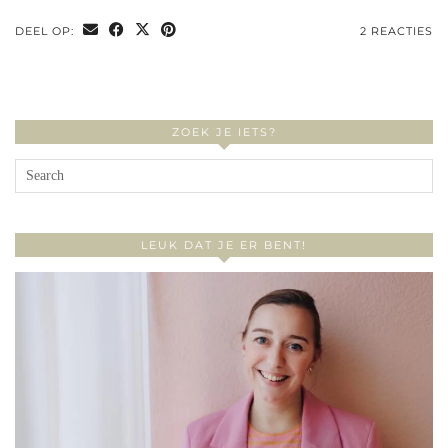
DEEL OP:
2 REACTIES
ZOEK JE IETS?
LEUK DAT JE ER BENT!