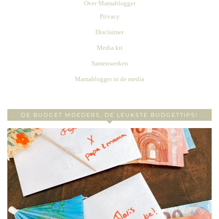
Over Mamablogger
Privacy
Disclaimer
Media kit
Samenwerken
Mamablogger in de media
DE BUDGET MOEDERS, DE LEUKSTE BUDGETTIPS!