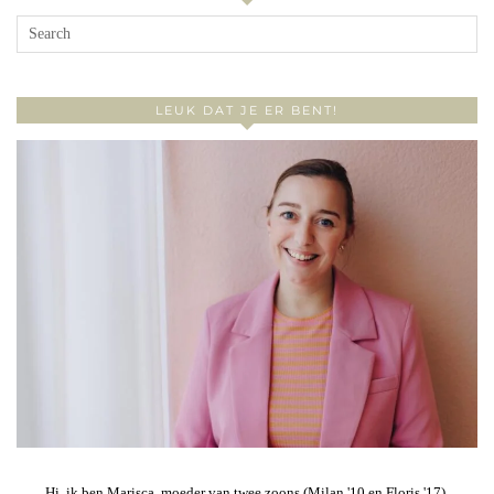
LEUK DAT JE ER BENT!
Hi, ik ben Marisca, moeder van twee zoons (Milan '10 en Floris '17),