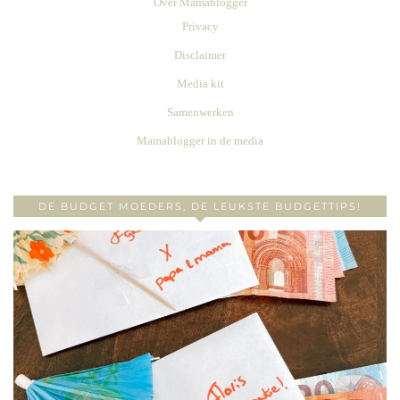
Over Mamablogger
Privacy
Disclaimer
Media kit
Samenwerken
Mamablogger in de media
DE BUDGET MOEDERS, DE LEUKSTE BUDGETTIPS!