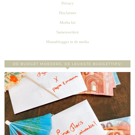
Privacy
Disclaimer
Media kit
Samenwerken
Mamablogger in de media
DE BUDGET MOEDERS, DE LEUKSTE BUDGETTIPS!