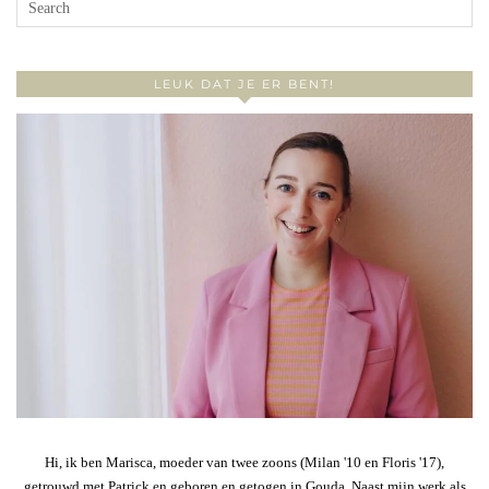
LEUK DAT JE ER BENT!
Hi, ik ben Marisca, moeder van twee zoons (Milan '10 en Floris '17),
getrouwd met Patrick en geboren en getogen in Gouda. Naast mijn werk als