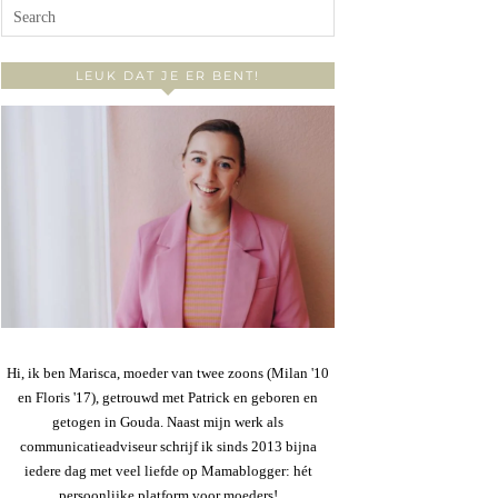
LEUK DAT JE ER BENT!
Hi, ik ben Marisca, moeder van twee zoons (Milan '10
en Floris '17), getrouwd met Patrick en geboren en
getogen in Gouda. Naast mijn werk als
communicatieadviseur schrijf ik sinds 2013 bijna
iedere dag met veel liefde op Mamablogger: hét
persoonlijke platform voor moeders!