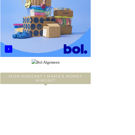
MIJN PODCAST | MAMA’S MONEY
MINDSET