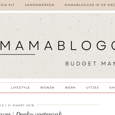
DIA KIT
SAMENWERKEN
MAMABLOGGER IN DE ME
S
LIFESTYLE
WONEN
WERK
UITJES
SH
CA
21 MAART 2018
es | Dooky voetenzak