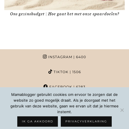
Ons gezinsbudget | Hoe gaat het met onze spaardoelen?
INSTAGRAM
| 6400
TIKTOK
| 1506
FACEBOOK
| 6283
Mamablogger gebruikt cookies om ervoor te zorgen dat de
website zo goed mogelijk draait. Als je doorgaat met het
PINTEREST
| 1020
gebruik van deze website, gaan we ervan uit dat je hiermee
instemt.
COPYRIGHT MAMABLOGGER | 2026 |
INFO@MAMABLOGGER.NL
IK GA AKKOORD
PRIVACYVERKLARING
WORDPRESS THEMES BY
pipdig