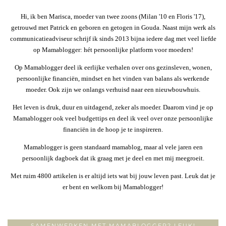
Hi, ik ben Marisca, moeder van twee zoons (Milan '10 en Floris '17),
getrouwd met Patrick en geboren en getogen in Gouda. Naast mijn werk als
communicatieadviseur schrijf ik sinds 2013 bijna iedere dag met veel liefde
op Mamablogger: hét persoonlijke platform voor moeders!
Op Mamablogger deel ik eerlijke verhalen over ons gezinsleven, wonen,
persoonlijke financiën, mindset en het vinden van balans als werkende
moeder. Ook zijn we onlangs verhuisd naar een nieuwbouwhuis.
Het leven is druk, duur en uitdagend, zeker als moeder. Daarom vind je op
Mamablogger ook veel budgettips en deel ik veel over onze persoonlijke
financiën in de hoop je te inspireren.
Mamablogger is geen standaard mamablog, maar al vele jaren een
persoonlijk dagboek dat ik graag met je deel en met mij meegroeit.
Met ruim 4800 artikelen is er altijd iets wat bij jouw leven past. Leuk dat je
er bent en welkom bij Mamablogger!
SAMENWERKEN MET MAMABLOGGER? LEUK!