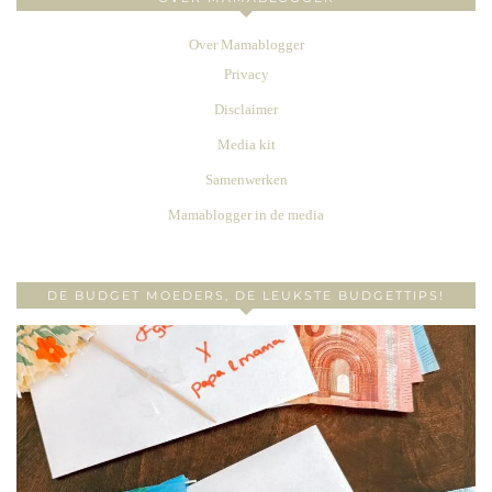
Over Mamablogger
Privacy
Disclaimer
Media kit
Samenwerken
Mamablogger in de media
DE BUDGET MOEDERS, DE LEUKSTE BUDGETTIPS!