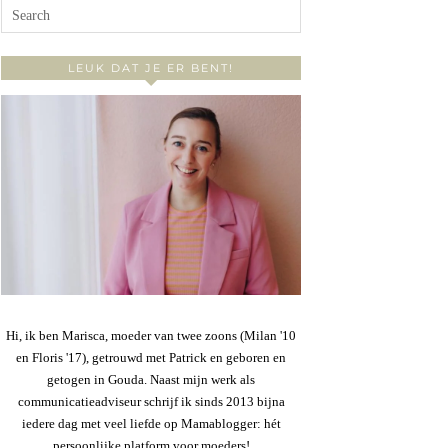
LEUK DAT JE ER BENT!
Hi, ik ben Marisca, moeder van twee zoons (Milan '10
en Floris '17), getrouwd met Patrick en geboren en
getogen in Gouda. Naast mijn werk als
communicatieadviseur schrijf ik sinds 2013 bijna
iedere dag met veel liefde op Mamablogger: hét
persoonlijke platform voor moeders!