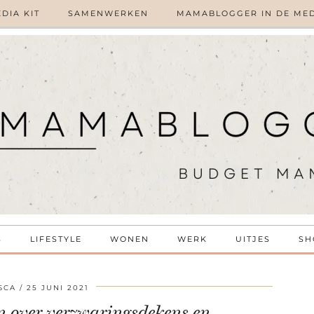
DIA KIT
SAMENWERKEN
MAMABLOGGER IN DE ME
S
LIFESTYLE
WONEN
WERK
UITJES
SH
SCA
25 JUNI 2021
en over verzwaringsdekens en