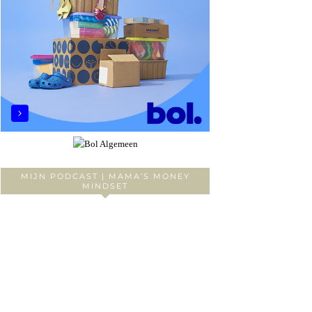
MIJN PODCAST | MAMA’S MONEY
MINDSET