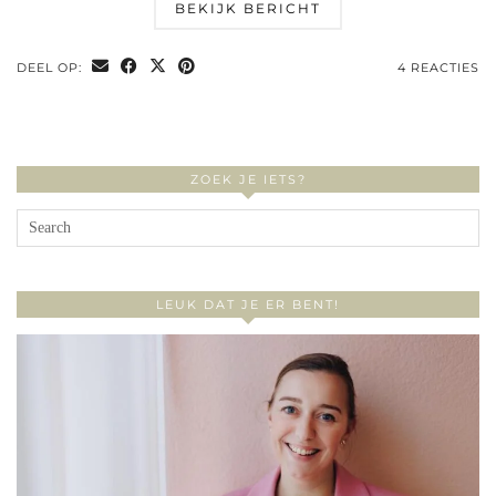
BEKIJK BERICHT
DEEL OP:
4 REACTIES
ZOEK JE IETS?
LEUK DAT JE ER BENT!