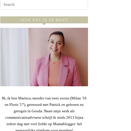
LEUK DAT JE ER BENT!
Hi, ik ben Marisca, moeder van twee zoons (Milan '10
en Floris '17), getrouwd met Patrick en geboren en
getogen in Gouda. Naast mijn werk als
communicatieadviseur schrijf ik sinds 2013 bijna
iedere dag met veel liefde op Mamablogger: hét
persoonlijke platform voor moeders!