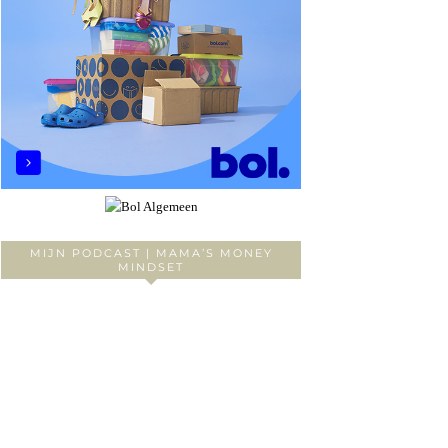
MIJN PODCAST | MAMA’S MONEY
MINDSET