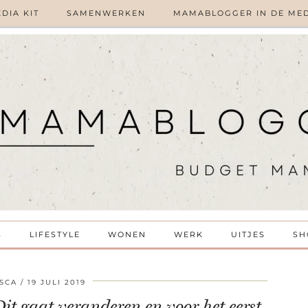
DIA KIT
SAMENWERKEN
MAMABLOGGER IN DE ME
S
LIFESTYLE
WONEN
WERK
UITJES
SH
SCA
19 JULI 2019
it gaat veranderen en voor het eerst