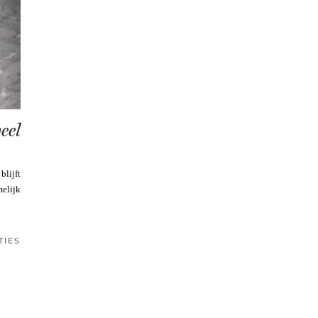
eel
blijft
melijk
TIES