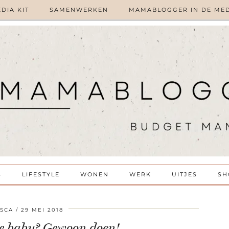
DIA KIT
SAMENWERKEN
MAMABLOGGER IN DE ME
S
LIFESTYLE
WONEN
WERK
UITJES
SH
SCA
29 MEI 2018
je baby? Gewoon doen!