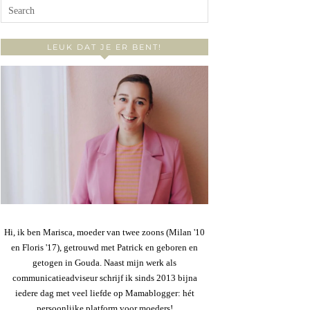
LEUK DAT JE ER BENT!
Hi, ik ben Marisca, moeder van twee zoons (Milan '10
en Floris '17), getrouwd met Patrick en geboren en
getogen in Gouda. Naast mijn werk als
communicatieadviseur schrijf ik sinds 2013 bijna
iedere dag met veel liefde op Mamablogger: hét
persoonlijke platform voor moeders!