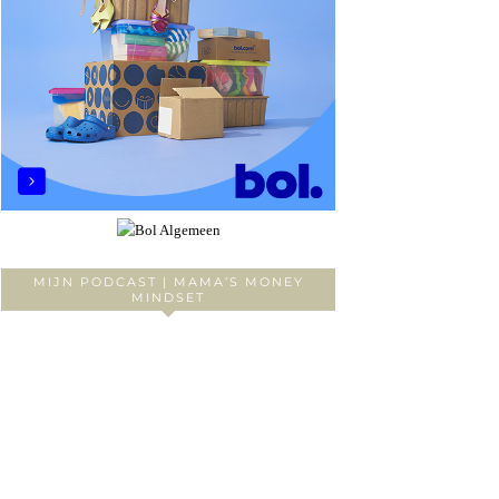
MIJN PODCAST | MAMA’S MONEY
MINDSET