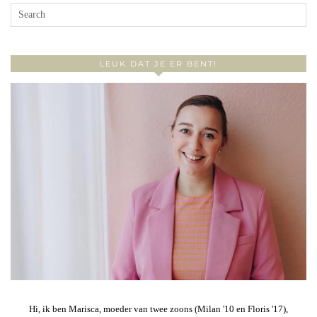
LEUK DAT JE ER BENT!
Hi, ik ben Marisca, moeder van twee zoons (Milan '10 en Floris '17),