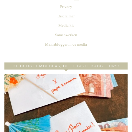
Privacy
Disclaimer
Media kit
Samenwerken
Mamablogger in de media
DE BUDGET MOEDERS, DE LEUKSTE BUDGETTIPS!