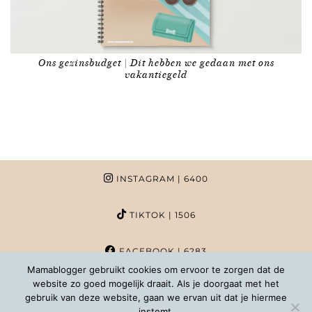
Ons gezinsbudget | Dit hebben we gedaan met ons
vakantiegeld
INSTAGRAM
| 6400
TIKTOK
| 1506
FACEBOOK
| 6283
Mamablogger gebruikt cookies om ervoor te zorgen dat de
website zo goed mogelijk draait. Als je doorgaat met het
PINTEREST
| 1020
gebruik van deze website, gaan we ervan uit dat je hiermee
instemt.