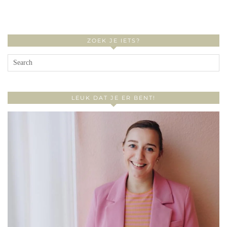
ZOEK JE IETS?
LEUK DAT JE ER BENT!