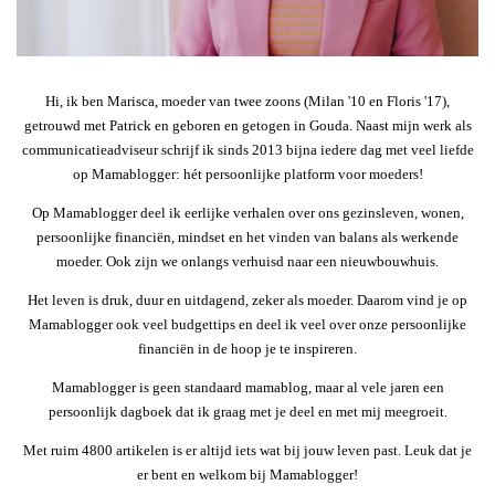
Hi, ik ben Marisca, moeder van twee zoons (Milan '10 en Floris '17),
getrouwd met Patrick en geboren en getogen in Gouda. Naast mijn werk als
communicatieadviseur schrijf ik sinds 2013 bijna iedere dag met veel liefde
op Mamablogger: hét persoonlijke platform voor moeders!
Op Mamablogger deel ik eerlijke verhalen over ons gezinsleven, wonen,
persoonlijke financiën, mindset en het vinden van balans als werkende
moeder. Ook zijn we onlangs verhuisd naar een nieuwbouwhuis.
Het leven is druk, duur en uitdagend, zeker als moeder. Daarom vind je op
Mamablogger ook veel budgettips en deel ik veel over onze persoonlijke
financiën in de hoop je te inspireren.
Mamablogger is geen standaard mamablog, maar al vele jaren een
persoonlijk dagboek dat ik graag met je deel en met mij meegroeit.
Met ruim 4800 artikelen is er altijd iets wat bij jouw leven past. Leuk dat je
er bent en welkom bij Mamablogger!