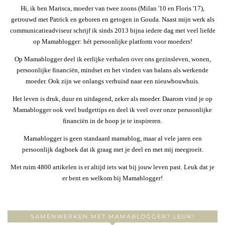
Hi, ik ben Marisca, moeder van twee zoons (Milan '10 en Floris '17),
getrouwd met Patrick en geboren en getogen in Gouda. Naast mijn werk als
communicatieadviseur schrijf ik sinds 2013 bijna iedere dag met veel liefde
op Mamablogger: hét persoonlijke platform voor moeders!
Op Mamablogger deel ik eerlijke verhalen over ons gezinsleven, wonen,
persoonlijke financiën, mindset en het vinden van balans als werkende
moeder. Ook zijn we onlangs verhuisd naar een nieuwbouwhuis.
Het leven is druk, duur en uitdagend, zeker als moeder. Daarom vind je op
Mamablogger ook veel budgettips en deel ik veel over onze persoonlijke
financiën in de hoop je te inspireren.
Mamablogger is geen standaard mamablog, maar al vele jaren een
persoonlijk dagboek dat ik graag met je deel en met mij meegroeit.
Met ruim 4800 artikelen is er altijd iets wat bij jouw leven past. Leuk dat je
er bent en welkom bij Mamablogger!
SAMENWERKEN MET MAMABLOGGER? LEUK!