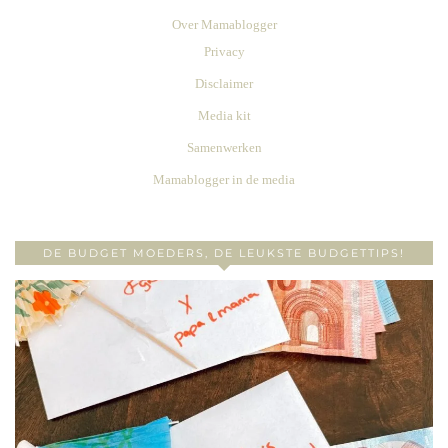
Over Mamablogger
Privacy
Disclaimer
Media kit
Samenwerken
Mamablogger in de media
DE BUDGET MOEDERS, DE LEUKSTE BUDGETTIPS!