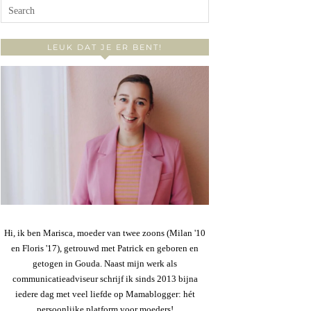
LEUK DAT JE ER BENT!
Hi, ik ben Marisca, moeder van twee zoons (Milan '10
en Floris '17), getrouwd met Patrick en geboren en
getogen in Gouda. Naast mijn werk als
communicatieadviseur schrijf ik sinds 2013 bijna
iedere dag met veel liefde op Mamablogger: hét
persoonlijke platform voor moeders!