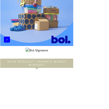
MIJN PODCAST | MAMA’S MONEY
MINDSET