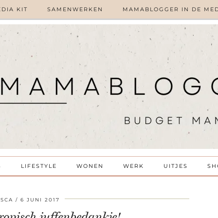
DIA KIT
SAMENWERKEN
MAMABLOGGER IN DE ME
S
LIFESTYLE
WONEN
WERK
UITJES
SH
ISCA
6 JUNI 2017
ropisch juffenbedankje!