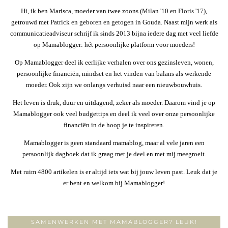
Hi, ik ben Marisca, moeder van twee zoons (Milan '10 en Floris '17),
getrouwd met Patrick en geboren en getogen in Gouda. Naast mijn werk als
communicatieadviseur schrijf ik sinds 2013 bijna iedere dag met veel liefde
op Mamablogger: hét persoonlijke platform voor moeders!
Op Mamablogger deel ik eerlijke verhalen over ons gezinsleven, wonen,
persoonlijke financiën, mindset en het vinden van balans als werkende
moeder. Ook zijn we onlangs verhuisd naar een nieuwbouwhuis.
Het leven is druk, duur en uitdagend, zeker als moeder. Daarom vind je op
Mamablogger ook veel budgettips en deel ik veel over onze persoonlijke
financiën in de hoop je te inspireren.
Mamablogger is geen standaard mamablog, maar al vele jaren een
persoonlijk dagboek dat ik graag met je deel en met mij meegroeit.
Met ruim 4800 artikelen is er altijd iets wat bij jouw leven past. Leuk dat je
er bent en welkom bij Mamablogger!
SAMENWERKEN MET MAMABLOGGER? LEUK!