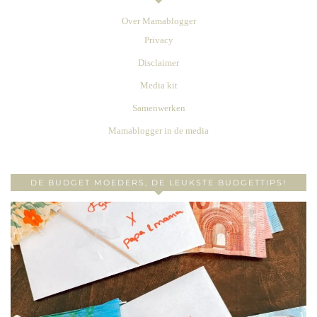
Over Mamablogger
Privacy
Disclaimer
Media kit
Samenwerken
Mamablogger in de media
DE BUDGET MOEDERS, DE LEUKSTE BUDGETTIPS!