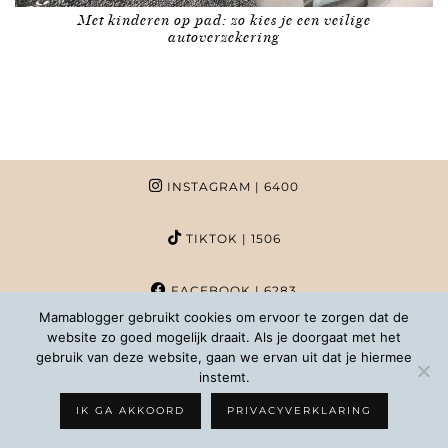
Met kinderen op pad: zo kies je een veilige
autoverzekering
INSTAGRAM
| 6400
TIKTOK
| 1506
FACEBOOK
| 6283
Mamablogger gebruikt cookies om ervoor te zorgen dat de
website zo goed mogelijk draait. Als je doorgaat met het
PINTEREST
| 1020
gebruik van deze website, gaan we ervan uit dat je hiermee
instemt.
COPYRIGHT MAMABLOGGER | 2026 |
INFO@MAMABLOGGER.NL
IK GA AKKOORD
PRIVACYVERKLARING
WORDPRESS THEMES BY
pipdig