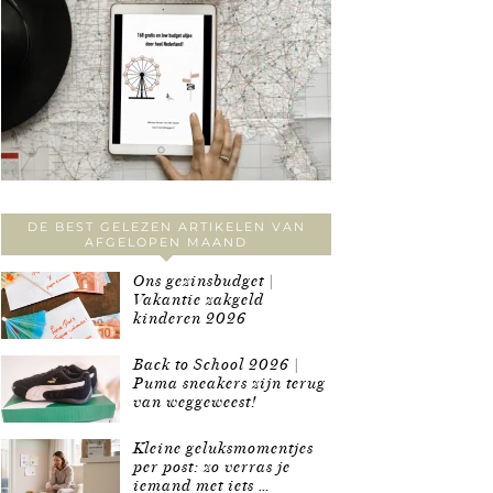
DE BEST GELEZEN ARTIKELEN VAN
AFGELOPEN MAAND
Ons gezinsbudget |
Vakantie zakgeld
kinderen 2026
Back to School 2026 |
Puma sneakers zijn terug
van weggeweest!
Kleine geluksmomentjes
per post: zo verras je
iemand met iets …