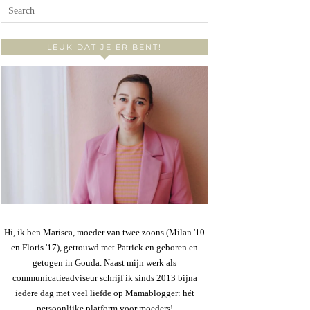
LEUK DAT JE ER BENT!
Hi, ik ben Marisca, moeder van twee zoons (Milan '10
en Floris '17), getrouwd met Patrick en geboren en
getogen in Gouda. Naast mijn werk als
communicatieadviseur schrijf ik sinds 2013 bijna
iedere dag met veel liefde op Mamablogger: hét
persoonlijke platform voor moeders!