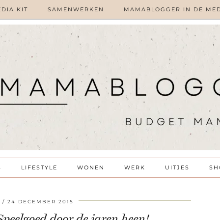
DIA KIT
SAMENWERKEN
MAMABLOGGER IN DE ME
S
LIFESTYLE
WONEN
WERK
UITJES
SH
24 DECEMBER 2015
Speelgoed door de jaren heen!