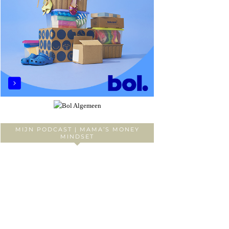
MIJN PODCAST | MAMA’S MONEY
MINDSET