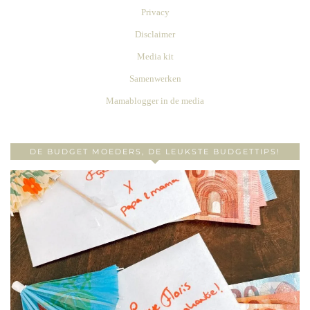
Privacy
Disclaimer
Media kit
Samenwerken
Mamablogger in de media
DE BUDGET MOEDERS, DE LEUKSTE BUDGETTIPS!