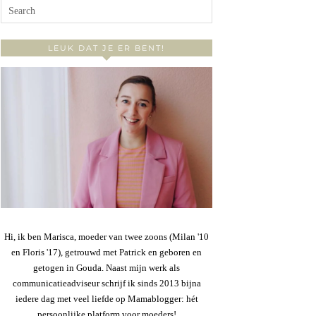
LEUK DAT JE ER BENT!
Hi, ik ben Marisca, moeder van twee zoons (Milan '10
en Floris '17), getrouwd met Patrick en geboren en
getogen in Gouda. Naast mijn werk als
communicatieadviseur schrijf ik sinds 2013 bijna
iedere dag met veel liefde op Mamablogger: hét
persoonlijke platform voor moeders!