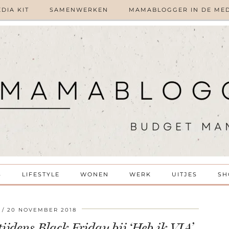
DIA KIT
SAMENWERKEN
MAMABLOGGER IN DE ME
S
LIFESTYLE
WONEN
WERK
UITJES
SH
20 NOVEMBER 2018
ijdens Black Friday bij ‘Heb ik VIA’