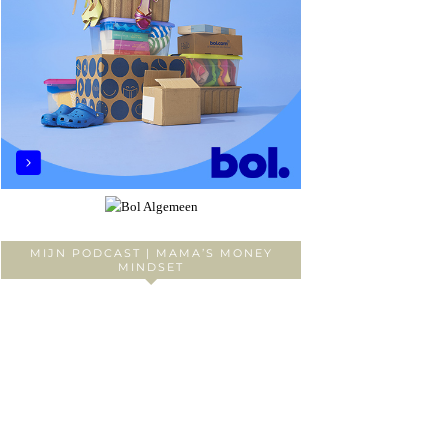
MIJN PODCAST | MAMA’S MONEY
MINDSET