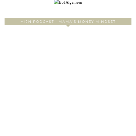
MIJN PODCAST | MAMA’S MONEY MINDSET