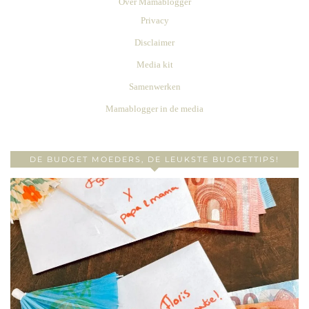
Over Mamablogger
Privacy
Disclaimer
Media kit
Samenwerken
Mamablogger in de media
DE BUDGET MOEDERS, DE LEUKSTE BUDGETTIPS!