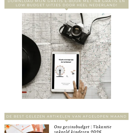
DOWNLOAD MIJN GRATIS E-BOOK MET 168 GRATIS EN
LOW BUDGET UITJES DOOR HEEL NEDERLAND!
DE BEST GELEZEN ARTIKELEN VAN AFGELOPEN MAAND
Ons gezinsbudget | Vakantie
zakgeld kinderen 2026