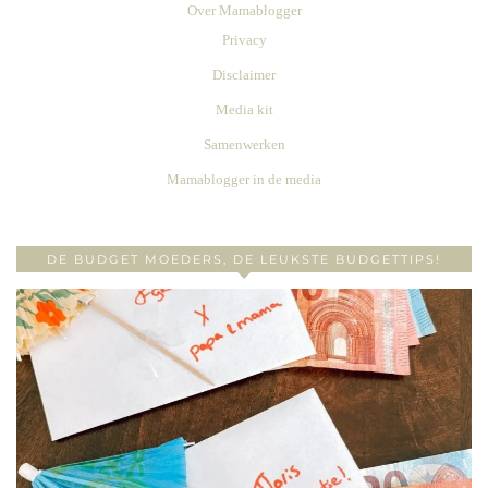
Over Mamablogger
Privacy
Disclaimer
Media kit
Samenwerken
Mamablogger in de media
DE BUDGET MOEDERS, DE LEUKSTE BUDGETTIPS!