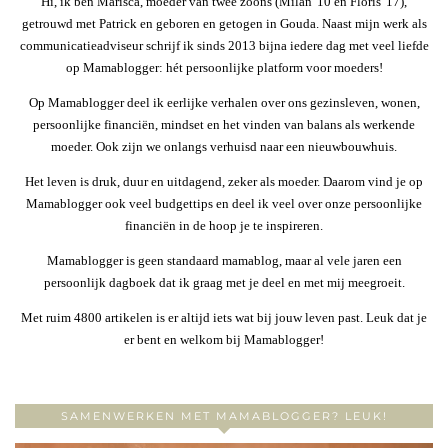
Hi, ik ben Marisca, moeder van twee zoons (Milan '10 en Floris '17),
getrouwd met Patrick en geboren en getogen in Gouda. Naast mijn werk als
communicatieadviseur schrijf ik sinds 2013 bijna iedere dag met veel liefde
op Mamablogger: hét persoonlijke platform voor moeders!
Op Mamablogger deel ik eerlijke verhalen over ons gezinsleven, wonen,
persoonlijke financiën, mindset en het vinden van balans als werkende
moeder. Ook zijn we onlangs verhuisd naar een nieuwbouwhuis.
Het leven is druk, duur en uitdagend, zeker als moeder. Daarom vind je op
Mamablogger ook veel budgettips en deel ik veel over onze persoonlijke
financiën in de hoop je te inspireren.
Mamablogger is geen standaard mamablog, maar al vele jaren een
persoonlijk dagboek dat ik graag met je deel en met mij meegroeit.
Met ruim 4800 artikelen is er altijd iets wat bij jouw leven past. Leuk dat je
er bent en welkom bij Mamablogger!
SAMENWERKEN MET MAMABLOGGER? LEUK!