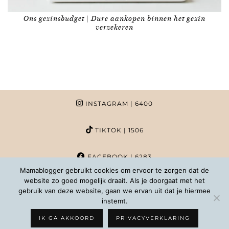
Ons gezinsbudget | Dure aankopen binnen het gezin
verzekeren
INSTAGRAM
| 6400
TIKTOK
| 1506
FACEBOOK
| 6283
Mamablogger gebruikt cookies om ervoor te zorgen dat de
website zo goed mogelijk draait. Als je doorgaat met het
PINTEREST
| 1020
gebruik van deze website, gaan we ervan uit dat je hiermee
instemt.
COPYRIGHT MAMABLOGGER | 2026 |
INFO@MAMABLOGGER.NL
IK GA AKKOORD
PRIVACYVERKLARING
WORDPRESS THEMES BY
pipdig