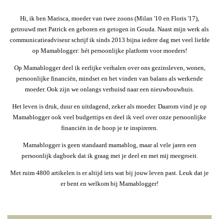
Hi, ik ben Marisca, moeder van twee zoons (Milan '10 en Floris '17),
getrouwd met Patrick en geboren en getogen in Gouda. Naast mijn werk als
communicatieadviseur schrijf ik sinds 2013 bijna iedere dag met veel liefde
op Mamablogger: hét persoonlijke platform voor moeders!
Op Mamablogger deel ik eerlijke verhalen over ons gezinsleven, wonen,
persoonlijke financiën, mindset en het vinden van balans als werkende
moeder. Ook zijn we onlangs verhuisd naar een nieuwbouwhuis.
Het leven is druk, duur en uitdagend, zeker als moeder. Daarom vind je op
Mamablogger ook veel budgettips en deel ik veel over onze persoonlijke
financiën in de hoop je te inspireren.
Mamablogger is geen standaard mamablog, maar al vele jaren een
persoonlijk dagboek dat ik graag met je deel en met mij meegroeit.
Met ruim 4800 artikelen is er altijd iets wat bij jouw leven past. Leuk dat je
er bent en welkom bij Mamablogger!