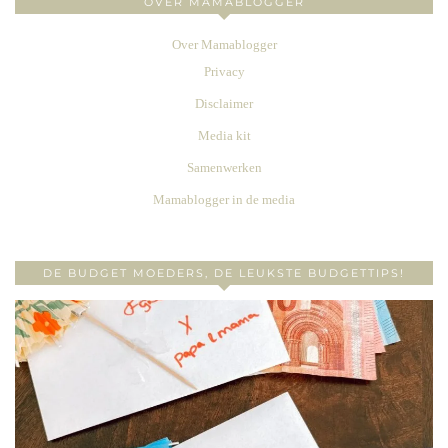
OVER MAMABLOGGER
Over Mamablogger
Privacy
Disclaimer
Media kit
Samenwerken
Mamablogger in de media
DE BUDGET MOEDERS, DE LEUKSTE BUDGETTIPS!