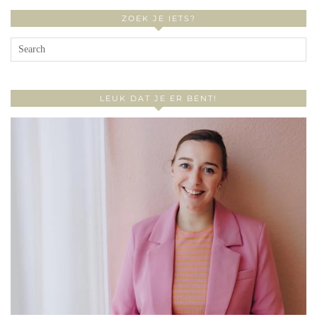
ZOEK JE IETS?
LEUK DAT JE ER BENT!