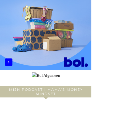
MIJN PODCAST | MAMA’S MONEY
MINDSET