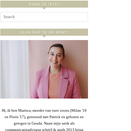
ZOEK JE IETS?
LEUK DAT JE ER BENT!
Hi, ik ben Marisca, moeder van twee zoons (Milan '10
en Floris '17), getrouwd met Patrick en geboren en
getogen in Gouda. Naast mijn werk als
communicatieadviseur schrijf ik sinds 2013 bijna