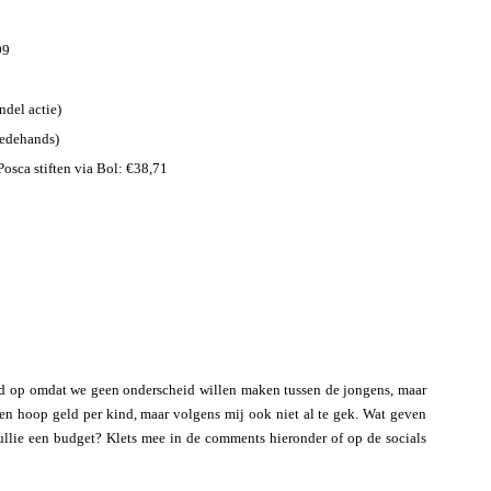
99
ndel actie)
eedehands)
osca stiften via Bol: €38,71
ijd op omdat we geen onderscheid willen maken tussen de jongens, maar
st een hoop geld per kind, maar volgens mij ook niet al te gek. Wat geven
jullie een budget? Klets mee in de comments hieronder of op de socials