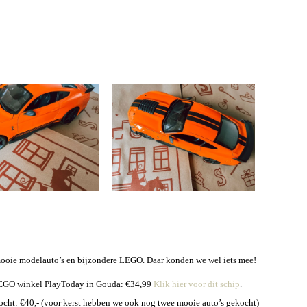
mooie modelauto’s en bijzondere LEGO. Daar konden we wel iets mee!
LEGO winkel PlayToday in Gouda: €34,99
Klik hier voor dit schip
.
cht: €40,- (voor kerst hebben we ook nog twee mooie auto’s gekocht)