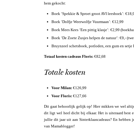
hem gekocht:
Boek ‘Spekkie & Sproet groot AVI leesboek’: €18,
Boek ‘Dolfje Weerwolfje Vuurmaan’: €12,99
Boek Mees Kees ‘Een pittig klasje’: €2,99 (boekha
Boek ‘De Zoete Zusjes helpen de natuur’: €9,- (tw
Bruynzeel schetsboek, potloden, een gum en setje P
Totaal kosten cadeaus Floris:
€82,68
Totale kosten
Voor Milan:
€126,99
Voor Floris:
€127,66
Dit gaat behoorlijk gelijk op! Hier mikken we wel alt
dit ligt wel heel dicht bij elkaar. Het is uiteraard be
jullie dit jaar uit aan Sinterklaascadeaus? En hebben 
van Mamablogger!