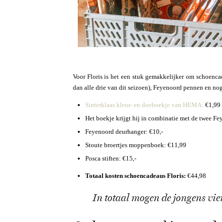
Voor Floris is het een stuk gemakkelijker om schoenc
dan alle drie van dit seizoen), Feyenoord pennen en no
Sinterklaas kleur- en doeboekje van HEMA:
€1,99
Het boekje krijgt hij in combinatie met de twee Fe
Feyenoord deurhanger: €10,-
Stoute broertjes moppenboek: €11,99
Posca stiften: €15,-
Totaal kosten schoencadeaus Floris:
€44,98
In totaal mogen de jongens vier