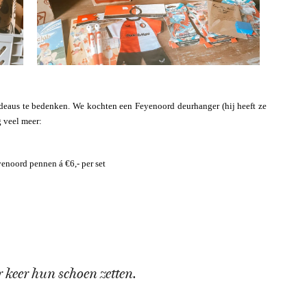
adeaus te bedenken. We kochten een Feyenoord deurhanger (hij heeft ze
g veel meer:
yenoord pennen á €6,- per set
 keer hun schoen zetten.