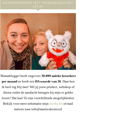
SAMENWERKEN MET MAMABLOGGER?
LEUK!
Mamablogger heeft ongeveer
30
.000 unieke bezoekers
per maand
en heeft een
DA waarde van 36
. Daar ben
ik heel erg blij mee! Wil jij jouw product, webshop of
dienst onder de aandacht brengen bij mijn te gekke
lezers? Dat kan! Er zijn verschillende mogelijkheden.
Bekijk voor meer informatie mijn
media kit
of mail
meteen naar info@mariscakenter.nl