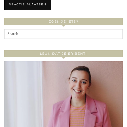
ZOEK JE IETS?
LEUK DAT JE ER BENT!