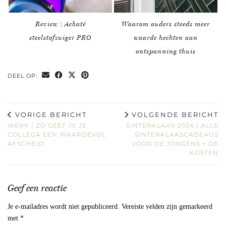
Review | Achaté
Waarom ouders steeds meer
steelstofzuiger PRO
waarde hechten aan
ontspanning thuis
DEEL OP:
VORIGE BERICHT
VOLGENDE BERICHT
WERK | ZO GEEF JE JE
SINTERKLAAS 2024 | ALLE
COLLEGA EEN WAARDEVOL
SINTERKLAASCADEAUS
AFSCHEID
VOOR DE JONGENS + DE
KOSTEN
Geef een reactie
Je e-mailadres wordt niet gepubliceerd.
Vereiste velden zijn gemarkeerd
met
*