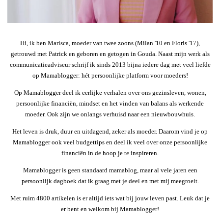
Hi, ik ben Marisca, moeder van twee zoons (Milan '10 en Floris '17),
getrouwd met Patrick en geboren en getogen in Gouda. Naast mijn werk als
communicatieadviseur schrijf ik sinds 2013 bijna iedere dag met veel liefde
op Mamablogger: hét persoonlijke platform voor moeders!
Op Mamablogger deel ik eerlijke verhalen over ons gezinsleven, wonen,
persoonlijke financiën, mindset en het vinden van balans als werkende
moeder. Ook zijn we onlangs verhuisd naar een nieuwbouwhuis.
Het leven is druk, duur en uitdagend, zeker als moeder. Daarom vind je op
Mamablogger ook veel budgettips en deel ik veel over onze persoonlijke
financiën in de hoop je te inspireren.
Mamablogger is geen standaard mamablog, maar al vele jaren een
persoonlijk dagboek dat ik graag met je deel en met mij meegroeit.
Met ruim 4800 artikelen is er altijd iets wat bij jouw leven past. Leuk dat je
er bent en welkom bij Mamablogger!