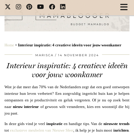
Home
+
Interieur inspiratie: 4 creatieve ideeën voor jouw woonkamer
MARISCA
14 NOVEMBER 2024
Interieur inspiratie: 4 creatieve ideeën
voor jouw woonkamer
Wist je dat meer dan 70% van de Nederlanders zegt dat een goed ontworpen
interieur hun leven verbetert? Een zorgvuldig ingericht huis kan je helpen
ontspannen en je productiviteit en geluk vergroten. Of je nu op zoek bent
naar
nieuw interieur
of gewoon wilt veranderen, kies een woonstijl die bij
jou past.
In deze gids vind je veel
inspiratie
en handige tips. Van de
nieuwste trends
tot
exclusieve meubelen van Nieuwe Sfeer
, ik help je je huis mooi
inrichten
.