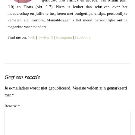
getrouwd met Patrick en Moeder van Milan (okt.
’10) en Floris (okt. ’17). Niets is leuker dan schrijven over het
moederschap en jullie te inspireren met budgettips, uittips, persoonlijke
verhalen etc. Kortom, Mamablogger is het meest persoonlijke online
magazine voor moeders.
Find me on:
Web
|
Twitter/X
|
Instagram
|
Facebook
Geef een reactie
Je e-mailadres wordt niet gepubliceerd.
Vereiste velden zijn gemarkeerd
met
*
Reactie
*