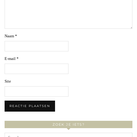
Naam
*
E-mail
*
Site
ZOEK JE IETS?