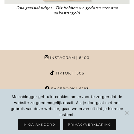
Ons gezinsbudget | Dit hebben we gedaan met ons
vakantiegeld
INSTAGRAM
| 6400
TIKTOK
| 1506
FACEBOOK
| 6283
Mamablogger gebruikt cookies om ervoor te zorgen dat de
website zo goed mogelijk draait. Als je doorgaat met het
PINTEREST
| 1020
gebruik van deze website, gaan we ervan uit dat je hiermee
instemt.
COPYRIGHT MAMABLOGGER | 2026 |
INFO@MAMABLOGGER.NL
IK GA AKKOORD
PRIVACYVERKLARING
WORDPRESS THEMES BY
pipdig