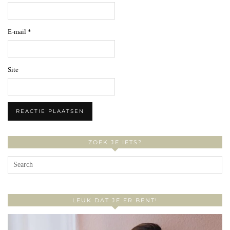
E-mail
*
Site
ZOEK JE IETS?
LEUK DAT JE ER BENT!